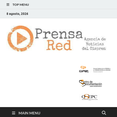
TOP MENU
8 agosto, 2026
>
LA
AG
DE
NOT
DE
CIS
MAIN MENU