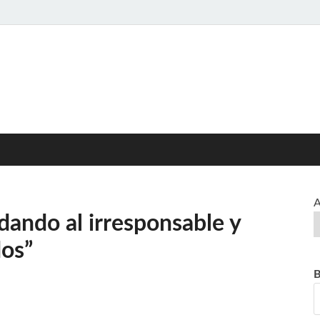
ed>>
L CISPREN
A
idando al irresponsable y
dos”
B