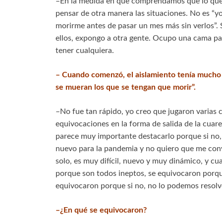
–En la medida en que comprendamos que lo que
pensar de otra manera las situaciones. No es “yo
morirme antes de pasar un mes más sin verlos”. S
ellos, expongo a otra gente. Ocupo una cama pa
tener cualquiera.
– Cuando comenzó, el aislamiento tenía mucho
se mueran los que se tengan que morir”.
–No fue tan rápido, yo creo que jugaron varias
equivocaciones en la forma de salida de la cuare
parece muy importante destacarlo porque si no,
nuevo para la pandemia y no quiero que me convi
solo, es muy difícil, nuevo y muy dinámico, y cu
porque son todos ineptos, se equivocaron porque
equivocaron porque si no, no lo podemos resolv
–¿En qué se equivocaron?