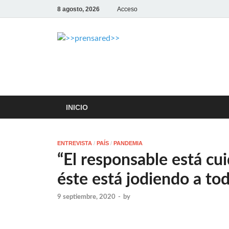
8 agosto, 2026
Acceso
>>prensar
LA AGENCIA DE NOTICIAS DE
INICIO
ENTREVISTA
/
PAÍS
/
PANDEMIA
“El responsable está cu
éste está jodiendo a to
9 septiembre, 2020
-
by