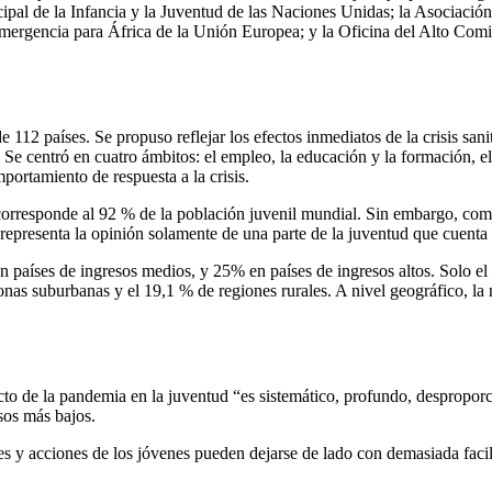
ipal de la Infancia y la Juventud de las Naciones Unidas; la Asociació
mergencia para África de la Unión Europea; y la Oficina del Alto Co
112 países. Se propuso reflejar los efectos inmediatos de la crisis san
e centró en cuatro ámbitos: el empleo, la educación y la formación, el
mportamiento de respuesta a la crisis.
corresponde al 92 % de la población juvenil mundial. Sin embargo, como
 representa la opinión solamente de una parte de la juventud que cuenta
en países de ingresos medios, y 25% en países de ingresos altos. Solo el
nas suburbanas y el 19,1 % de regiones rurales. A nivel geográfico, la
o de la pandemia en la juventud “es sistemático, profundo, desproporci
sos más bajos.
s y acciones de los jóvenes pueden dejarse de lado con demasiada facili