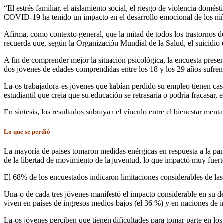
“El estrés familiar, el aislamiento social, el riesgo de violencia domés
COVID-19 ha tenido un impacto en el desarrollo emocional de los niño
Afirma, como contexto general, que la mitad de todos los trastornos de 
recuerda que, según la Organización Mundial de la Salud, el suicidio 
A fin de comprender mejor la situación psicológica, la encuesta p
dos jóvenes de edades comprendidas entre los 18 y los 29 años sufren 
La-os trabajadora-es jóvenes que habían perdido su empleo tienen casi
estudiantil que creía que su educación se retrasaría o podría fracasar
En síntesis, los resultados subrayan el vínculo entre el bienestar menta
Lo que se perdió
La mayoría de países tomaron medidas enérgicas en respuesta a la pan
de la libertad de movimiento de la juventud, lo que impactó muy fuerte 
El 68% de los encuestados indicaron limitaciones considerables de las ac
Una-o de cada tres jóvenes manifestó el impacto considerable en su de
viven en países de ingresos medios-bajos (el 36 %) y en naciones de i
La-os jóvenes perciben que tienen dificultades para tomar parte en los