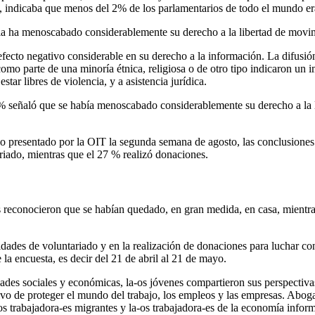
l, indicaba que menos del 2% de los parlamentarios de todo el mundo e
 ha menoscabado considerablemente su derecho a la libertad de movimien
 efecto negativo considerable en su derecho a la información. La difusió
n como parte de una minoría étnica, religiosa o de otro tipo indicaron u
estar libres de violencia, y a asistencia jurídica.
 % señaló que se había menoscabado considerablemente su derecho a la 
tudio presentado por la OIT la segunda semana de agosto, las conclusione
riado, mientras que el 27 % realizó donaciones.
 reconocieron que se habían quedado, en gran medida, en casa, mientra
vidades de voluntariado y en la realización de donaciones para luchar c
a encuesta, es decir del 21 de abril al 21 de mayo.
ades sociales y económicas, la-os jóvenes compartieron sus perspectiva
ivo de proteger el mundo del trabajo, los empleos y las empresas. Abog
-os trabajadora-es migrantes y la-os trabajadora-es de la economía inform