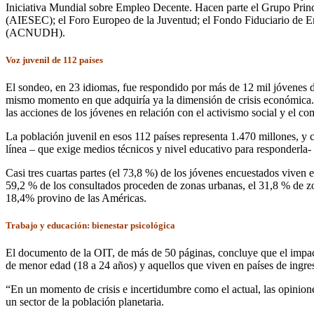
Iniciativa Mundial sobre Empleo Decente. Hacen parte el Grupo Princ
(AIESEC); el Foro Europeo de la Juventud; el Fondo Fiduciario de E
(ACNUDH).
Voz juvenil de 112 países
El sondeo, en 23 idiomas, fue respondido por más de 12 mil jóvenes de 
mismo momento en que adquiría ya la dimensión de crisis económica. S
las acciones de los jóvenes en relación con el activismo social y el co
La población juvenil en esos 112 países representa 1.470 millones, y 
línea – que exige medios técnicos y nivel educativo para responderla-
Casi tres cuartas partes (el 73,8 %) de los jóvenes encuestados viven 
59,2 % de los consultados proceden de zonas urbanas, el 31,8 % de zo
18,4% provino de las Américas.
Trabajo y educación: bienestar psicológica
El documento de la OIT, de más de 50 páginas, concluye que el impact
de menor edad (18 a 24 años) y aquellos que viven en países de ingre
“En un momento de crisis e incertidumbre como el actual, las opinione
un sector de la población planetaria.