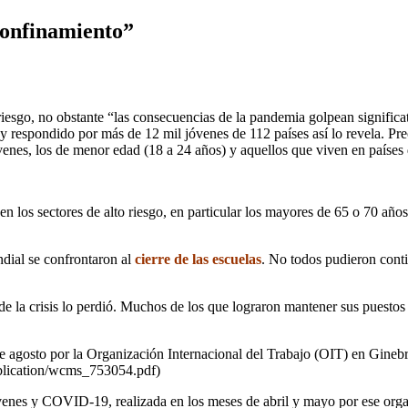
 confinamiento”
 riesgo, no obstante “las consecuencias de la pandemia golpean signific
 respondido por más de 12 mil jóvenes de 112 países así lo revela. Pre
venes, los de menor edad (18 a 24 años) y aquellos que viven en países
en los sectores de alto riesgo, en particular los mayores de 65 o 70 añ
ndial se confrontaron al
cierre de las escuelas
. No todos pudieron contin
e la crisis lo perdió. Muchos de los que lograron mantener sus puestos 
e agosto por la Organización Internacional del Trabajo (OIT) en Ginebr
blication/wcms_753054.pdf)
jóvenes y COVID-19, realizada en los meses de abril y mayo por ese orga