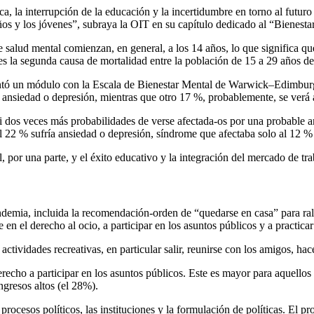
tica, la interrupción de la educación y la incertidumbre en torno al futur
s y los jóvenes”, subraya la OIT en su capítulo dedicado al “Bienesta
salud mental comienzan, en general, a los 14 años, lo que significa que 
es la segunda causa de mortalidad entre la población de 15 a 29 años de
resentó un módulo con la Escala de Bienestar Mental de Warwick–Edim
ansiedad o depresión, mientras que otro 17 %, probablemente, se verá a
 dos veces más probabilidades de verse afectada-os por una probable an
, el 22 % sufría ansiedad o depresión, síndrome que afectaba solo al 12
l, por una parte, y el éxito educativo y la integración del mercado de tra
demia, incluida la recomendación-orden de “quedarse en casa” para rale
en el derecho al ocio, a participar en los asuntos públicos y a practicar
tividades recreativas, en particular salir, reunirse con los amigos, hacer
recho a participar en los asuntos públicos. Este es mayor para aquellos
ngresos altos (el 28%).
 procesos políticos, las instituciones y la formulación de políticas. E