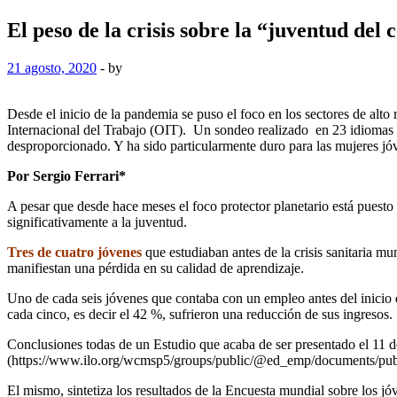
El peso de la crisis sobre la “juventud del
21 agosto, 2020
-
by
Desde el inicio de la pandemia se puso el foco en los sectores de alto
Internacional del Trabajo (OIT). Un sondeo realizado en 23 idiomas y
desproporcionado. Y ha sido particularmente duro para las mujeres jó
Por Sergio Ferrari*
A pesar que desde hace meses el foco protector planetario está puesto 
significativamente a la juventud.
Tres de cuatro jóvenes
que estudiaban antes de la crisis sanitaria mu
manifiestan una pérdida en su calidad de aprendizaje.
Uno de cada seis jóvenes que contaba con un empleo antes del inicio d
cada cinco, es decir el 42 %, sufrieron una reducción de sus ingresos.
Conclusiones todas de un Estudio que acaba de ser presentado el 11 d
(https://www.ilo.org/wcmsp5/groups/public/@ed_emp/documents/pu
El mismo, sintetiza los resultados de la Encuesta mundial sobre los 