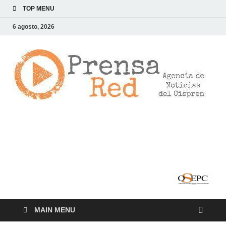
TOP MENU
6 agosto, 2026
>
LA
AG
DE
NOT
DE
CI
MAIN MENU