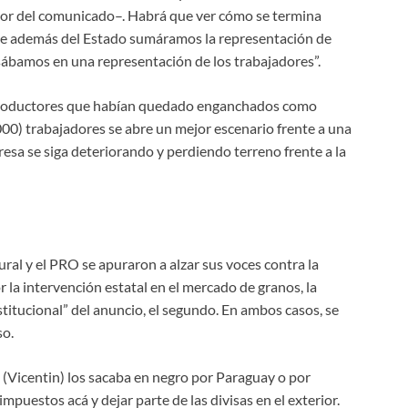
sor del comunicado–. Habrá que ver cómo se termina
e además del Estado sumáramos la representación de
bamos en una representación de los trabajadores”.
s productores que habían quedado enganchados como
000) trabajadores se abre un mejor escenario frente a una
resa se siga deteriorando y perdiendo terreno frente a la
al y el PRO se apuraron a alzar sus voces contra la
la intervención estatal en el mercado de granos, la
stitucional” del anuncio, el segundo. En ambos casos, se
so.
 (Vicentin) los sacaba en negro por Paraguay o por
puestos acá y dejar parte de las divisas en el exterior.