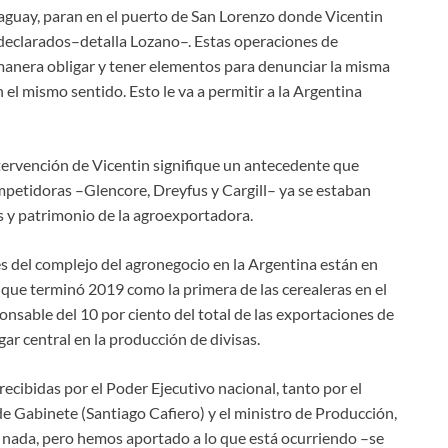
aguay, paran en el puerto de San Lorenzo donde Vicentin
o declarados–detalla Lozano–. Estas operaciones de
manera obligar y tener elementos para denunciar la misma
el mismo sentido. Esto le va a permitir a la Argentina
tervención de Vicentin signifique un antecedente que
petidoras –Glencore, Dreyfus y Cargill– ya se estaban
s y patrimonio de la agroexportadora.
es del complejo del agronegocio en la Argentina están en
 que terminó 2019 como la primera de las cerealeras en el
onsable del 10 por ciento del total de las exportaciones de
ar central en la producción de divisas.
ecibidas por el Poder Ejecutivo nacional, tanto por el
e Gabinete (Santiago Cafiero) y el ministro de Producción,
 nada, pero hemos aportado a lo que está ocurriendo –se