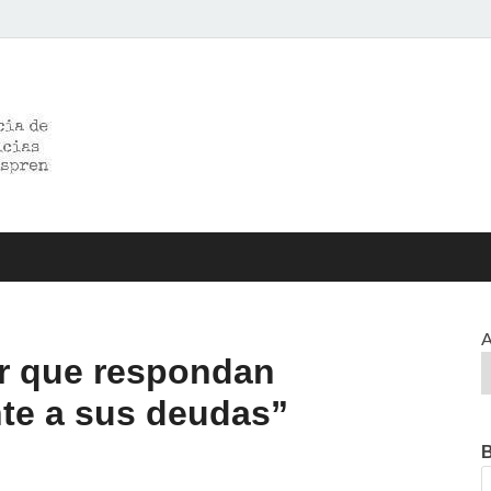
>>prensared>>
LA AGENCIA DE NOTICIAS DEL CISPREN
A
r que respondan
nte a sus deudas”