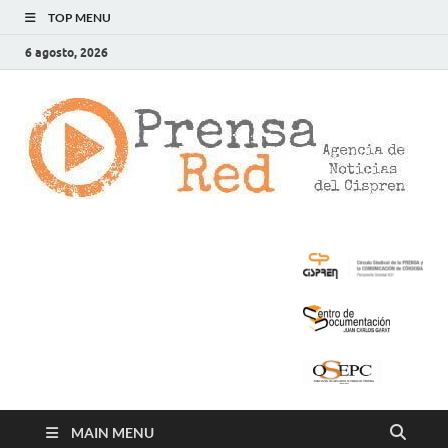
TOP MENU
6 agosto, 2026
>
LA
AG
DE
NOT
DE
CIS
MAIN MENU