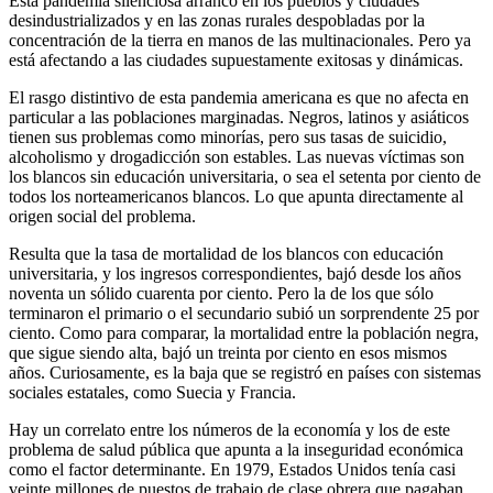
Esta pandemia silenciosa arrancó en los pueblos y ciudades
desindustrializados y en las zonas rurales despobladas por la
concentración de la tierra en manos de las multinacionales. Pero ya
está afectando a las ciudades supuestamente exitosas y dinámicas.
El rasgo distintivo de esta pandemia americana es que no afecta en
particular a las poblaciones marginadas. Negros, latinos y asiáticos
tienen sus problemas como minorías, pero sus tasas de suicidio,
alcoholismo y drogadicción son estables. Las nuevas víctimas son
los blancos sin educación universitaria, o sea el setenta por ciento de
todos los norteamericanos blancos. Lo que apunta directamente al
origen social del problema.
Resulta que la tasa de mortalidad de los blancos con educación
universitaria, y los ingresos correspondientes, bajó desde los años
noventa un sólido cuarenta por ciento. Pero la de los que sólo
terminaron el primario o el secundario subió un sorprendente 25 por
ciento. Como para comparar, la mortalidad entre la población negra,
que sigue siendo alta, bajó un treinta por ciento en esos mismos
años. Curiosamente, es la baja que se registró en países con sistemas
sociales estatales, como Suecia y Francia.
Hay un correlato entre los números de la economía y los de este
problema de salud pública que apunta a la inseguridad económica
como el factor determinante. En 1979, Estados Unidos tenía casi
veinte millones de puestos de trabajo de clase obrera que pagaban