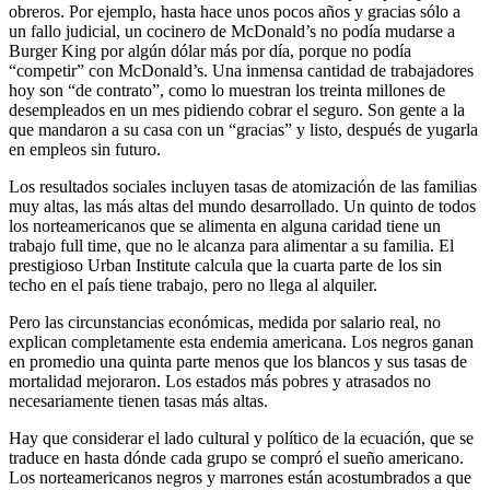
obreros. Por ejemplo, hasta hace unos pocos años y gracias sólo a
un fallo judicial, un cocinero de McDonald’s no podía mudarse a
Burger King por algún dólar más por día, porque no podía
“competir” con McDonald’s. Una inmensa cantidad de trabajadores
hoy son “de contrato”, como lo muestran los treinta millones de
desempleados en un mes pidiendo cobrar el seguro. Son gente a la
que mandaron a su casa con un “gracias” y listo, después de yugarla
en empleos sin futuro.
Los resultados sociales incluyen tasas de atomización de las familias
muy altas, las más altas del mundo desarrollado. Un quinto de todos
los norteamericanos que se alimenta en alguna caridad tiene un
trabajo full time, que no le alcanza para alimentar a su familia. El
prestigioso Urban Institute calcula que la cuarta parte de los sin
techo en el país tiene trabajo, pero no llega al alquiler.
Pero las circunstancias económicas, medida por salario real, no
explican completamente esta endemia americana. Los negros ganan
en promedio una quinta parte menos que los blancos y sus tasas de
mortalidad mejoraron. Los estados más pobres y atrasados no
necesariamente tienen tasas más altas.
Hay que considerar el lado cultural y político de la ecuación, que se
traduce en hasta dónde cada grupo se compró el sueño americano.
Los norteamericanos negros y marrones están acostumbrados a que