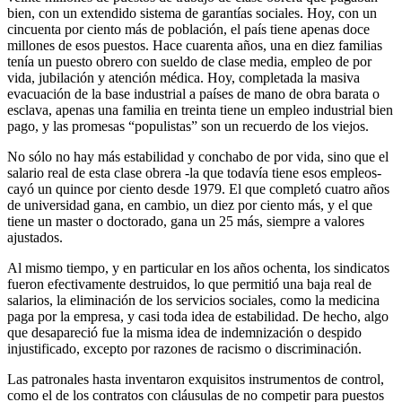
bien, con un extendido sistema de garantías sociales. Hoy, con un
cincuenta por ciento más de población, el país tiene apenas doce
millones de esos puestos. Hace cuarenta años, una en diez familias
tenía un puesto obrero con sueldo de clase media, empleo de por
vida, jubilación y atención médica. Hoy, completada la masiva
evacuación de la base industrial a países de mano de obra barata o
esclava, apenas una familia en treinta tiene un empleo industrial bien
pago, y las promesas “populistas” son un recuerdo de los viejos.
No sólo no hay más estabilidad y conchabo de por vida, sino que el
salario real de esta clase obrera -la que todavía tiene esos empleos-
cayó un quince por ciento desde 1979. El que completó cuatro años
de universidad gana, en cambio, un diez por ciento más, y el que
tiene un master o doctorado, gana un 25 más, siempre a valores
ajustados.
Al mismo tiempo, y en particular en los años ochenta, los sindicatos
fueron efectivamente destruidos, lo que permitió una baja real de
salarios, la eliminación de los servicios sociales, como la medicina
paga por la empresa, y casi toda idea de estabilidad. De hecho, algo
que desapareció fue la misma idea de indemnización o despido
injustificado, excepto por razones de racismo o discriminación.
Las patronales hasta inventaron exquisitos instrumentos de control,
como el de los contratos con cláusulas de no competir para puestos