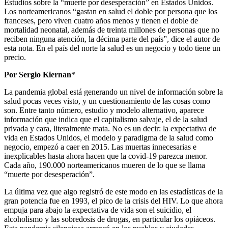
Estudios sobre la “muerte por desesperación” en Estados Unidos.
Los norteamericanos “gastan en salud el doble por persona que los
franceses, pero viven cuatro años menos y tienen el doble de
mortalidad neonatal, además de treinta millones de personas que no
reciben ninguna atención, la décima parte del país”, dice el autor de
esta nota. En el país del norte la salud es un negocio y todo tiene un
precio.
Por Sergio Kiernan
*
La pandemia global está generando un nivel de información sobre la
salud pocas veces visto, y un cuestionamiento de las cosas como
son. Entre tanto número, estudio y modelo alternativo, aparece
información que indica que el capitalismo salvaje, el de la salud
privada y cara, literalmente mata. No es un decir: la expectativa de
vida en Estados Unidos, el modelo y paradigma de la salud como
negocio, empezó a caer en 2015. Las muertas innecesarias e
inexplicables hasta ahora hacen que la covid-19 parezca menor.
Cada año, 190.000 norteamericanos mueren de lo que se llama
“muerte por desesperación”.
La última vez que algo registró de este modo en las estadísticas de la
gran potencia fue en 1993, el pico de la crisis del HIV. Lo que ahora
empuja para abajo la expectativa de vida son el suicidio, el
alcoholismo y las sobredosis de drogas, en particular los opiáceos.