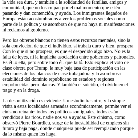
la vida sea dura, y también a la solidaridad de familias, amigos y
comunidad, que no los culpan por el mal momento que estén
pasando y dan contención, y ayuda. Los inmigrantes llegados de
Europa están acostumbrados a ver los problemas sociales como
parte de la política y se asombran de que no haya ni manifestaciones
ni reclamos al gobierno.
Pero los obreros blancos no tienen estos recursos mentales, sino la
sola convicción de que el individuo, si trabaja duro y bien, prospera.
Con lo que si no prospera, es que el despedido algo hizo. No es la
falta de leyes, ni la implícita asociación entre gobiernos y patronales.
Es él -o ella, pero sobre todo él- que falló. Esto explica el voto de
clase obrera por Trump, la muy baja tasa de participación en las
elecciones de los blancos de clase trabajadora y la asombrosa
estabilidad del dominio republicano en estados y regiones
empobrecidas pero blancas. Y también el suicidio, el olvido en el
trago y en la droga.
La despolitización es evidente. Un estudio tras otro, y la simple
visita a estas localidades arrasadas económicamente, permite ver el
cinismo reinante: todos los políticos son iguales, todos están
vendidos a los ricos, nadie nos va a ayudar. Este cinismo, como
observó Pierre Bourdieu, surge de la inestabilidad de empleos sin
futuro y baja paga, donde cualquiera puede ser reemplazado porque
da lo mismo quien los haga.