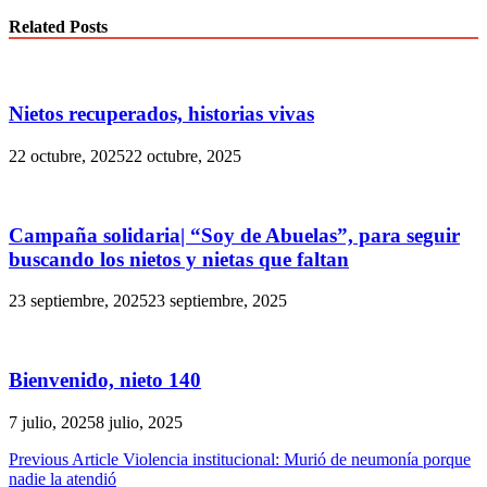
Related Posts
Nietos recuperados, historias vivas
22 octubre, 2025
22 octubre, 2025
Campaña solidaria| “Soy de Abuelas”, para seguir
buscando los nietos y nietas que faltan
23 septiembre, 2025
23 septiembre, 2025
Bienvenido, nieto 140
7 julio, 2025
8 julio, 2025
Navegación
Previous Article
Violencia institucional: Murió de neumonía porque
nadie la atendió