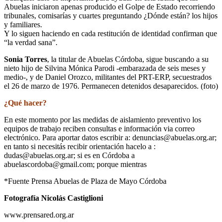
Abuelas iniciaron apenas producido el Golpe de Estado recorriendo
tribunales, comisarías y cuartes preguntando ¿Dónde están? los hijos
y familiares.
Y lo siguen haciendo en cada restitución de identidad confirman que
“la verdad sana”.
Sonia Torres
, la titular de Abuelas Córdoba, sigue buscando a su
nieto hijo de Silvina Mónica Parodi -embarazada de seis meses y
medio-, y de Daniel Orozco, militantes del PRT-ERP, secuestrados
el 26 de marzo de 1976. Permanecen detenidos desaparecidos. (foto)
¿Qué hacer?
En este momento por las medidas de aislamiento preventivo los
equipos de trabajo reciben consultas e información via correo
electrónico. Para aportar datos escribir a: denuncias@abuelas.org.ar;
en tanto si necesitás recibir orientación hacelo a :
dudas@abuelas.org.ar; si es en Córdoba a
abuelascordoba@gmail.com; porque mientras
*Fuente Prensa Abuelas de Plaza de Mayo Córdoba
Fotografía Nicolás Castiglioni
www.prensared.org.ar