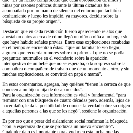
niñas por razones políticas durante la última dictadura fue
acompañada por un manto de silencio del entorno que facilitó su
ocultamiento y luego les impidió, ya mayores, decidir sobre la
búsqueda de su propio origen”.
Destacan que en cada restitución fueron apareciendo relatos que
apostaban datos acerca de cómo llegó un niño o niña a un hogar sin
que haya habido señales previas. Entre esas explicaciones recabadas
en el tiempo se encuentran éstas: “que un familiar lo vio llegar;
alguien que recuerda rumores sobre un primo al que no se podía
preguntar; murmullos en el vecindario sobre la aparición
intempestiva de un bebé que no se esperaba; o la sorpresa sobre la
compañera o compañero de trabajo que de un momento a otro, y sin
muchas explicaciones, se convirtió en papá o mamá”.
En estos comentarios, agregan, hay quiénes “tienen la certeza de que
conocen a un hijo o hija de desaparecidos”.
Para la organización esta información es vital y fundamental “para
terminar con una búsqueda de cuatro décadas pero, además, lejos de
hacer daño, le da la posibilidad de conocer la verdad sobre su origen
a aquellas personas a las que se les negó”, sostiene la organización.
Es por eso que a pesar del aislamiento social reafirman la búsqueda
“con la esperanza de que se produzca un nuevo encuentro”.
Cualquier dato es importante para ayudar en esta lucha que las