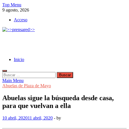
Skip
Top Menu
to
9 agosto, 2026
content
Acceso
>>prensared>>
LA AGENCIA DE NOTICIAS DEL CISPREN
Inicio
Buscar:
Main Menu
Abuelas de Plaza de Mayo
Abuelas sigue la búsqueda desde casa,
para que vuelvan a ella
10 abril, 2020
11 abril, 2020
-
by