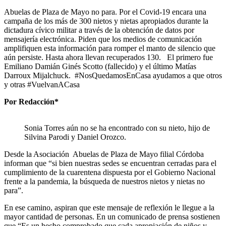
Abuelas de Plaza de Mayo no para. Por el Covid-19 encara una
campaña de los más de 300 nietos y nietas apropiados durante la
dictadura cívico militar a través de la obtención de datos por
mensajería electrónica. Piden que los medios de comunicación
amplifiquen esta información para romper el manto de silencio que
aún persiste. Hasta ahora llevan recuperados 130. El primero fue
Emiliano Damián Ginés Scotto (fallecido) y el último Matías
Darroux Mijalchuck. #NosQuedamosEnCasa ayudamos a que otros
y otras #VuelvanACasa
Por Redacción*
Sonia Torres aún no se ha encontrado con su nieto, hijo de
Silvina Parodi y Daniel Orozco.
Desde la Asociación Abuelas de Plaza de Mayo filial Córdoba
informan que “si bien nuestras sedes se encuentran cerradas para el
cumplimiento de la cuarentena dispuesta por el Gobierno Nacional
frente a la pandemia, la búsqueda de nuestros nietos y nietas no
para”.
En ese camino, aspiran que este mensaje de reflexión le llegue a la
mayor cantidad de personas. En un comunicado de prensa sostienen
que “Es un hecho comprobado que cada apropiación de niños y