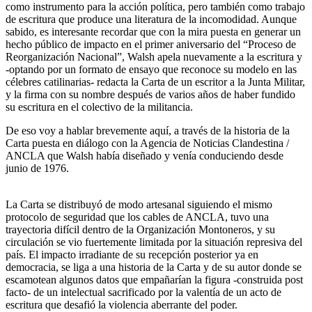
como instrumento para la acción política, pero también como trabajo
de escritura que produce una literatura de la incomodidad. Aunque
sabido, es interesante recordar que con la mira puesta en generar un
hecho público de impacto en el primer aniversario del “Proceso de
Reorganización Nacional”, Walsh apela nuevamente a la escritura y
-optando por un formato de ensayo que reconoce su modelo en las
célebres catilinarias- redacta la Carta de un escritor a la Junta Militar,
y la firma con su nombre después de varios años de haber fundido
su escritura en el colectivo de la militancia.
De eso voy a hablar brevemente aquí, a través de la historia de la
Carta puesta en diálogo con la Agencia de Noticias Clandestina /
ANCLA que Walsh había diseñado y venía conduciendo desde
junio de 1976.
La Carta se distribuyó de modo artesanal siguiendo el mismo
protocolo de seguridad que los cables de ANCLA, tuvo una
trayectoria difícil dentro de la Organización Montoneros, y su
circulación se vio fuertemente limitada por la situación represiva del
país. El impacto irradiante de su recepción posterior ya en
democracia, se liga a una historia de la Carta y de su autor donde se
escamotean algunos datos que empañarían la figura -construida post
facto- de un intelectual sacrificado por la valentía de un acto de
escritura que desafió la violencia aberrante del poder.