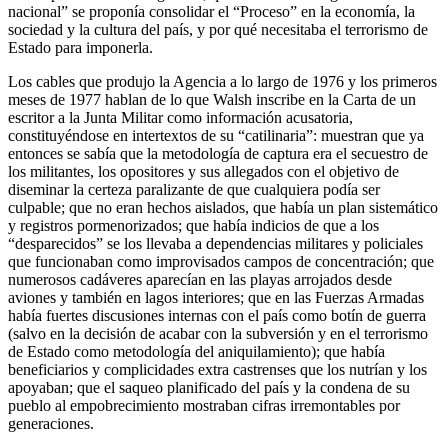
nacional” se proponía consolidar el “Proceso” en la economía, la
sociedad y la cultura del país, y por qué necesitaba el terrorismo de
Estado para imponerla.
Los cables que produjo la Agencia a lo largo de 1976 y los primeros
meses de 1977 hablan de lo que Walsh inscribe en la Carta de un
escritor a la Junta Militar como información acusatoria,
constituyéndose en intertextos de su “catilinaria”: muestran que ya
entonces se sabía que la metodología de captura era el secuestro de
los militantes, los opositores y sus allegados con el objetivo de
diseminar la certeza paralizante de que cualquiera podía ser
culpable; que no eran hechos aislados, que había un plan sistemático
y registros pormenorizados; que había indicios de que a los
“desparecidos” se los llevaba a dependencias militares y policiales
que funcionaban como improvisados campos de concentración; que
numerosos cadáveres aparecían en las playas arrojados desde
aviones y también en lagos interiores; que en las Fuerzas Armadas
había fuertes discusiones internas con el país como botín de guerra
(salvo en la decisión de acabar con la subversión y en el terrorismo
de Estado como metodología del aniquilamiento); que había
beneficiarios y complicidades extra castrenses que los nutrían y los
apoyaban; que el saqueo planificado del país y la condena de su
pueblo al empobrecimiento mostraban cifras irremontables por
generaciones.