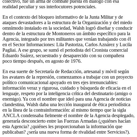
colectivo, fue un arma de combate puesta en diálogo con esa
realidad peculiar y sus interlocutores potenciales.
En el contexto del bloqueo informativo de la Junta Militar y de
ataques devastadores a la estructura de la Organización y del miedo
omnímodo instalado en la sociedad, Walsh logró diseñar y conducir
dentro de la estructura de Montoneros un ámbito específico para la
Agencia, integrado por tres militantes que venían trabajando con él
en el Sector Informaciones: Lila Pastoriza, Carlos Aznárez y Lucila
Pagliai. A ese grupo, se sumó el periodista del Cronista comercial
Eduardo Suárez, secuestrado y desaparecido con su compañera
poco tiempo después, en agosto de 1976.
En esa suerte de Secretaría de Redacción, artesanal y móvil según
los avatares de la represión, comenzamos a trabajar con un proyecto
político comunicacional apoyado en tres ejes irrenunciables:
información veraz y rigurosa, cuidado y búsqueda de eficacia en el
lenguaje, respeto por la inteligencia crítica del destinatario (amigo o
enemigo). Ya con el nombre que ideó para una Agencia de noticias
clandestina, Walsh daba una lección inaugural de ética periodística
en la línea de la contrainformación: al mismo tiempo que la sigla
ANCLA condensaba fielmente el nombre de la Agencia desplegado,
generaría desconcierto entre las Fuerzas Armadas (¿quiénes hacían
esta Agencia? ¿quiénes les proporcionaban la información que
publicaban? ¿sería una nueva forma de rivalidad entre Servicios?).