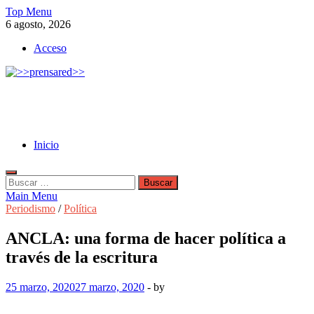
Skip
Top Menu
to
6 agosto, 2026
content
Acceso
>>prensared>>
LA AGENCIA DE NOTICIAS DEL CISPREN
Inicio
Buscar:
Main Menu
Periodismo
/
Política
ANCLA: una forma de hacer política a
través de la escritura
25 marzo, 2020
27 marzo, 2020
-
by