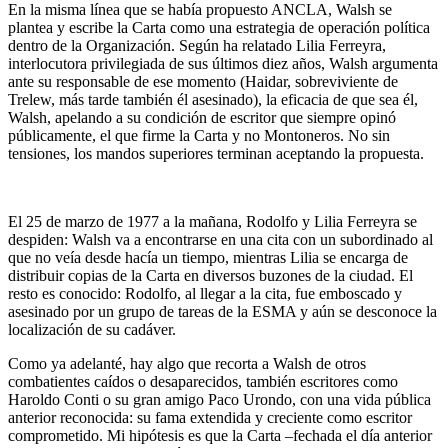
En la misma línea que se había propuesto ANCLA, Walsh se
plantea y escribe la Carta como una estrategia de operación política
dentro de la Organización. Según ha relatado Lilia Ferreyra,
interlocutora privilegiada de sus últimos diez años, Walsh argumenta
ante su responsable de ese momento (Haidar, sobreviviente de
Trelew, más tarde también él asesinado), la eficacia de que sea él,
Walsh, apelando a su condición de escritor que siempre opinó
públicamente, el que firme la Carta y no Montoneros. No sin
tensiones, los mandos superiores terminan aceptando la propuesta.
El 25 de marzo de 1977 a la mañana, Rodolfo y Lilia Ferreyra se
despiden: Walsh va a encontrarse en una cita con un subordinado al
que no veía desde hacía un tiempo, mientras Lilia se encarga de
distribuir copias de la Carta en diversos buzones de la ciudad. El
resto es conocido: Rodolfo, al llegar a la cita, fue emboscado y
asesinado por un grupo de tareas de la ESMA y aún se desconoce la
localización de su cadáver.
Como ya adelanté, hay algo que recorta a Walsh de otros
combatientes caídos o desaparecidos, también escritores como
Haroldo Conti o su gran amigo Paco Urondo, con una vida pública
anterior reconocida: su fama extendida y creciente como escritor
comprometido. Mi hipótesis es que la Carta –fechada el día anterior