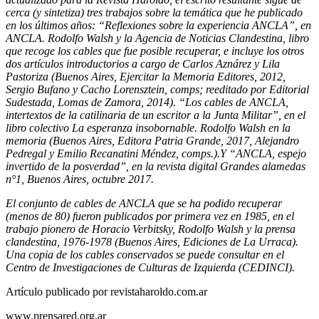
cerca (y sintetiza) tres trabajos sobre la temática que he publicado
en los últimos años: “Reflexiones sobre la experiencia ANCLA”, en
ANCLA. Rodolfo Walsh y la Agencia de Noticias Clandestina, libro
que recoge los cables que fue posible recuperar, e incluye los otros
dos artículos introductorios a cargo de Carlos Aznárez y Lila
Pastoriza (Buenos Aires, Ejercitar la Memoria Editores, 2012,
Sergio Bufano y Cacho Lorensztein, comps; reeditado por Editorial
Sudestada, Lomas de Zamora, 2014). “Los cables de ANCLA,
intertextos de la catilinaria de un escritor a la Junta Militar”, en el
libro colectivo La esperanza insobornable. Rodolfo Walsh en la
memoria (Buenos Aires, Editora Patria Grande, 2017, Alejandro
Pedregal y Emilio Recanatini Méndez, comps.).Y “ANCLA, espejo
invertido de la posverdad”, en la revista digital Grandes alamedas
n°1, Buenos Aires, octubre 2017.
El conjunto de cables de ANCLA que se ha podido recuperar
(menos de 80) fueron publicados por primera vez en 1985, en el
trabajo pionero de Horacio Verbitsky, Rodolfo Walsh y la prensa
clandestina, 1976-1978 (Buenos Aires, Ediciones de La Urraca).
Una copia de los cables conservados se puede consultar en el
Centro de Investigaciones de Culturas de Izquierda (CEDINCI).
Artículo publicado por revistaharoldo.com.ar
www.prensared.org.ar