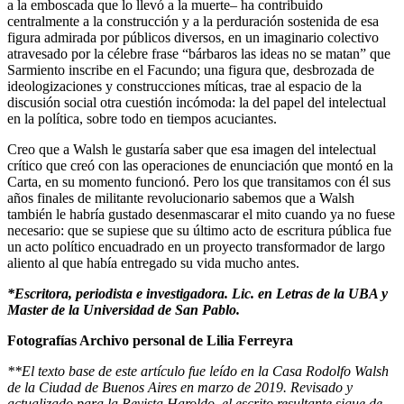
a la emboscada que lo llevó a la muerte– ha contribuido
centralmente a la construcción y a la perduración sostenida de esa
figura admirada por públicos diversos, en un imaginario colectivo
atravesado por la célebre frase “bárbaros las ideas no se matan” que
Sarmiento inscribe en el Facundo; una figura que, desbrozada de
ideologizaciones y construcciones míticas, trae al espacio de la
discusión social otra cuestión incómoda: la del papel del intelectual
en la política, sobre todo en tiempos acuciantes.
Creo que a Walsh le gustaría saber que esa imagen del intelectual
crítico que creó con las operaciones de enunciación que montó en la
Carta, en su momento funcionó. Pero los que transitamos con él sus
años finales de militante revolucionario sabemos que a Walsh
también le habría gustado desenmascarar el mito cuando ya no fuese
necesario: que se supiese que su último acto de escritura pública fue
un acto político encuadrado en un proyecto transformador de largo
aliento al que había entregado su vida mucho antes.
*Escritora, periodista e investigadora. Lic. en Letras de la UBA y
Master de la Universidad de San Pablo.
Fotografías Archivo personal de Lilia Ferreyra
**El texto base de este artículo fue leído en la Casa Rodolfo Walsh
de la Ciudad de Buenos Aires en marzo de 2019. Revisado y
actualizado para la Revista Haroldo, el escrito resultante sigue de