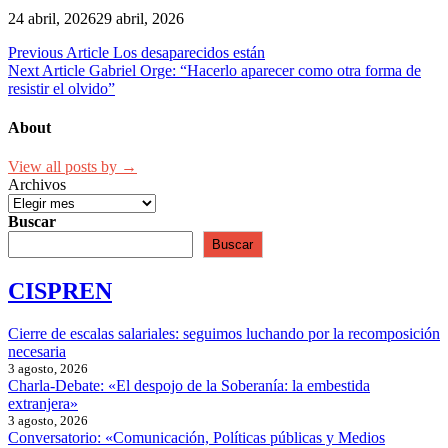
24 abril, 2026
29 abril, 2026
Navegación
Previous Article
Los desaparecidos están
Next Article
Gabriel Orge: “Hacerlo aparecer como otra forma de
de
resistir el olvido”
entradas
About
View all posts by →
Archivos
Buscar
Buscar
CISPREN
Cierre de escalas salariales: seguimos luchando por la recomposición
necesaria
3 agosto, 2026
Charla-Debate: «El despojo de la Soberanía: la embestida
extranjera»
3 agosto, 2026
Conversatorio: «Comunicación, Políticas públicas y Medios