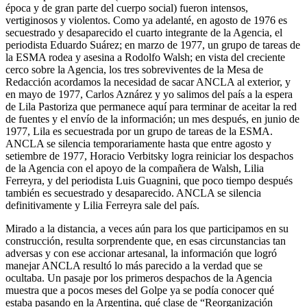
época y de gran parte del cuerpo social) fueron intensos,
vertiginosos y violentos. Como ya adelanté, en agosto de 1976 es
secuestrado y desaparecido el cuarto integrante de la Agencia, el
periodista Eduardo Suárez; en marzo de 1977, un grupo de tareas de
la ESMA rodea y asesina a Rodolfo Walsh; en vista del creciente
cerco sobre la Agencia, los tres sobreviventes de la Mesa de
Redacción acordamos la necesidad de sacar ANCLA al exterior, y
en mayo de 1977, Carlos Aznárez y yo salimos del país a la espera
de Lila Pastoriza que permanece aquí para terminar de aceitar la red
de fuentes y el envío de la información; un mes después, en junio de
1977, Lila es secuestrada por un grupo de tareas de la ESMA.
ANCLA se silencia temporariamente hasta que entre agosto y
setiembre de 1977, Horacio Verbitsky logra reiniciar los despachos
de la Agencia con el apoyo de la compañera de Walsh, Lilia
Ferreyra, y del periodista Luis Guagnini, que poco tiempo después
también es secuestrado y desaparecido. ANCLA se silencia
definitivamente y Lilia Ferreyra sale del país.
Mirado a la distancia, a veces aún para los que participamos en su
construcción, resulta sorprendente que, en esas circunstancias tan
adversas y con ese accionar artesanal, la información que logró
manejar ANCLA resultó lo más parecido a la verdad que se
ocultaba. Un pasaje por los primeros despachos de la Agencia
muestra que a pocos meses del Golpe ya se podía conocer qué
estaba pasando en la Argentina, qué clase de “Reorganización