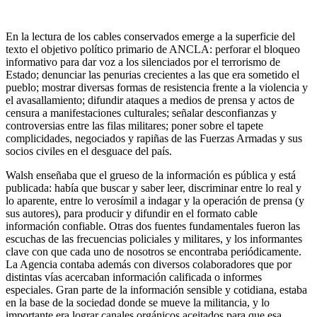
En la lectura de los cables conservados emerge a la superficie del
texto el objetivo político primario de ANCLA: perforar el bloqueo
informativo para dar voz a los silenciados por el terrorismo de
Estado; denunciar las penurias crecientes a las que era sometido el
pueblo; mostrar diversas formas de resistencia frente a la violencia y
el avasallamiento; difundir ataques a medios de prensa y actos de
censura a manifestaciones culturales; señalar desconfianzas y
controversias entre las filas militares; poner sobre el tapete
complicidades, negociados y rapiñas de las Fuerzas Armadas y sus
socios civiles en el desguace del país.
Walsh enseñaba que el grueso de la información es pública y está
publicada: había que buscar y saber leer, discriminar entre lo real y
lo aparente, entre lo verosímil a indagar y la operación de prensa (y
sus autores), para producir y difundir en el formato cable
información confiable. Otras dos fuentes fundamentales fueron las
escuchas de las frecuencias policiales y militares, y los informantes
clave con que cada uno de nosotros se encontraba periódicamente.
La Agencia contaba además con diversos colaboradores que por
distintas vías acercaban información calificada o informes
especiales. Gran parte de la información sensible y cotidiana, estaba
en la base de la sociedad donde se mueve la militancia, y lo
importante era lograr canales orgánicos aceitados para que esa