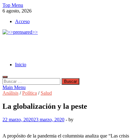
Skip
Top Menu
to
6 agosto, 2026
content
Acceso
>>prensared>>
LA AGENCIA DE NOTICIAS DEL CISPREN
Inicio
Buscar:
Main Menu
Análisis
/
Política
/
Salud
La globalización y la peste
22 marzo, 2020
23 marzo, 2020
-
by
A propósito de la pandemia el columnista analiza que “Las crisis