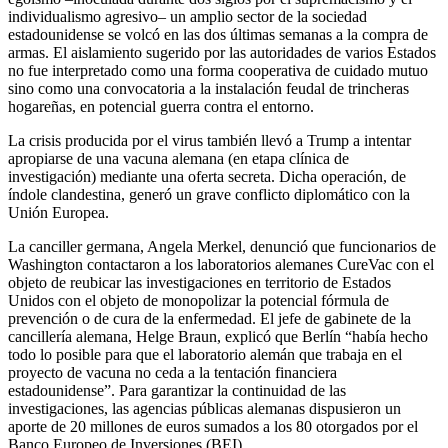
individualismo agresivo– un amplio sector de la sociedad
estadounidense se volcó en las dos últimas semanas a la compra de
armas. El aislamiento sugerido por las autoridades de varios Estados
no fue interpretado como una forma cooperativa de cuidado mutuo
sino como una convocatoria a la instalación feudal de trincheras
hogareñas, en potencial guerra contra el entorno.
La crisis producida por el virus también llevó a Trump a intentar
apropiarse de una vacuna alemana (en etapa clínica de
investigación) mediante una oferta secreta. Dicha operación, de
índole clandestina, generó un grave conflicto diplomático con la
Unión Europea.
La canciller germana, Angela Merkel, denunció que funcionarios de
Washington contactaron a los laboratorios alemanes CureVac con el
objeto de reubicar las investigaciones en territorio de Estados
Unidos con el objeto de monopolizar la potencial fórmula de
prevención o de cura de la enfermedad. El jefe de gabinete de la
cancillería alemana, Helge Braun, explicó que Berlín “había hecho
todo lo posible para que el laboratorio alemán que trabaja en el
proyecto de vacuna no ceda a la tentación financiera
estadounidense”. Para garantizar la continuidad de las
investigaciones, las agencias públicas alemanas dispusieron un
aporte de 20 millones de euros sumados a los 80 otorgados por el
Banco Europeo de Inversiones (BEI).