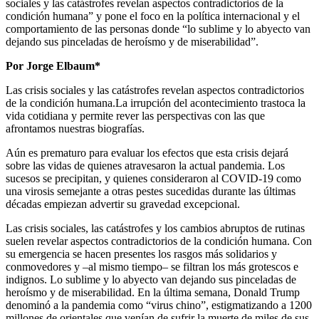
sociales y las catástrofes revelan aspectos contradictorios de la
condición humana” y pone el foco en la política internacional y el
comportamiento de las personas donde “lo sublime y lo abyecto van
dejando sus pinceladas de heroísmo y de miserabilidad”.
Por Jorge Elbaum*
Las crisis sociales y las catástrofes revelan aspectos contradictorios
de la condición humana.La irrupción del acontecimiento trastoca la
vida cotidiana y permite rever las perspectivas con las que
afrontamos nuestras biografías.
Aún es prematuro para evaluar los efectos que esta crisis dejará
sobre las vidas de quienes atravesaron la actual pandemia. Los
sucesos se precipitan, y quienes consideraron al COVID-19 como
una virosis semejante a otras pestes sucedidas durante las últimas
décadas empiezan advertir su gravedad excepcional.
Las crisis sociales, las catástrofes y los cambios abruptos de rutinas
suelen revelar aspectos contradictorios de la condición humana. Con
su emergencia se hacen presentes los rasgos más solidarios y
conmovedores y –al mismo tiempo– se filtran los más grotescos e
indignos. Lo sublime y lo abyecto van dejando sus pinceladas de
heroísmo y de miserabilidad. En la última semana, Donald Trump
denominó a la pandemia como “virus chino”, estigmatizando a 1200
millones de orientales que venían de sufrir la muerte de miles de sus