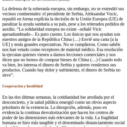
La defensa de la soberanía europea, sin embargo, no se extendió sus
vecinos continentales: el presidente de Serbia, Aleksandar Vucic,
repudió en forma explícita la decisión de la Unión Europea (UE) de
paralizar la ayuda sanitaria a su país, pese a los reiterados pedidos de
auxilio. “La solidaridad europea no existe –señaló Vicic
apesadumbrado–. Es puro cuento. Los únicos que nos ayudan son
nuestros amigos de la República China (…) Envié una carta [a la
UE] y tenía grandes expectativas. No se cumplieron. Como sabéis
nos han vetado como receptores de material médico. Esa resolución
la ejecutan quienes vienen a darnos lecciones comerciales y nos
dicen que no hemos de comprar bienes de China (…) Cuando todo
va bien, les interesa el dinero de Serbia y quieren vendernos sus
productos. Cuando hay dolor y sufrimiento, el dinero de Serbia no
sirve”.
Cooperación y hostilidad
En las dos últimas semanas, la cotidianidad fue arrollada por el
desconcierto, y la salud pública emergió como un obvio aspecto
prioritario de la existencia. La disrupción, además, puso en
evidencia la continua desvalorización que hacen los centros de
poder de las dimensiones más relevantes de la vida. La fragilidad
humana se hizo más tangible y el denominado distanciamiento social