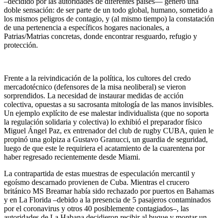
–decidido por las autoridades de diferentes países— generó una
doble sensación: de ser parte de un todo global, humano, sometido a
los mismos peligros de contagio, y (al mismo tiempo) la constatación
de una pertenencia a específicos hogares nacionales, a
Patrias/Matrias concretas, donde encontrar resguardo, refugio y
protección.
Frente a la reivindicación de la política, los cultores del credo
mercadotécnico (defensores de la misa neoliberal) se vieron
sorprendidos. La necesidad de instaurar medidas de acción
colectiva, opuestas a su sacrosanta mitología de las manos invisibles.
Un ejemplo explícito de ese malestar individualista (que no soporta
la regulación solidaria y colectiva) lo exhibió el preparador físico
Miguel Ángel Paz, ex entrenador del club de rugby CUBA, quien le
propinó una golpiza a Gustavo Granucci, un guardia de seguridad,
luego de que este le requiriera el acatamiento de la cuarentena por
haber regresado recientemente desde Miami.
La contrapartida de estas muestras de especulación mercantil y
egoísmo descarnado provienen de Cuba. Mientras el crucero
británico MS Breamar había sido rechazado por puertos en Bahamas
y en La Florida –debido a la presencia de 5 pasajeros contaminados
por el coronavirus y otros 40 posiblemente contagiados–, las
autoridades de La Habana decidieron recibir al buque y montar un