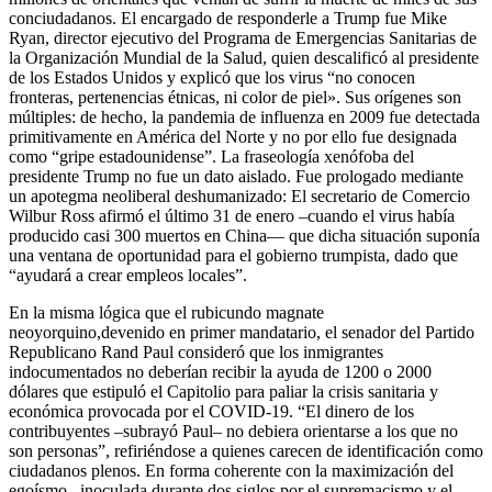
conciudadanos. El encargado de responderle a Trump fue Mike
Ryan, director ejecutivo del Programa de Emergencias Sanitarias de
la Organización Mundial de la Salud, quien descalificó al presidente
de los Estados Unidos y explicó que los virus “no conocen
fronteras, pertenencias étnicas, ni color de piel». Sus orígenes son
múltiples: de hecho, la pandemia de influenza en 2009 fue detectada
primitivamente en América del Norte y no por ello fue designada
como “gripe estadounidense”. La fraseología xenófoba del
presidente Trump no fue un dato aislado. Fue prologado mediante
un apotegma neoliberal deshumanizado: El secretario de Comercio
Wilbur Ross afirmó el último 31 de enero –cuando el virus había
producido casi 300 muertos en China— que dicha situación suponía
una ventana de oportunidad para el gobierno trumpista, dado que
“ayudará a crear empleos locales”.
En la misma lógica que el rubicundo magnate
neoyorquino,devenido en primer mandatario, el senador del Partido
Republicano Rand Paul consideró que los inmigrantes
indocumentados no deberían recibir la ayuda de 1200 o 2000
dólares que estipuló el Capitolio para paliar la crisis sanitaria y
económica provocada por el COVID-19. “El dinero de los
contribuyentes –subrayó Paul– no debiera orientarse a los que no
son personas”, refiriéndose a quienes carecen de identificación como
ciudadanos plenos. En forma coherente con la maximización del
egoísmo –inoculada durante dos siglos por el supremacismo y el