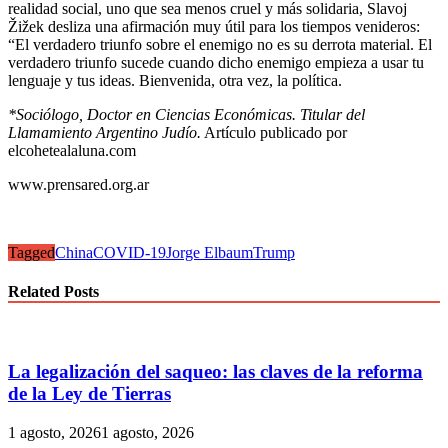
realidad social, uno que sea menos cruel y más solidaria, Slavoj
Žižek desliza una afirmación muy útil para los tiempos venideros:
“El verdadero triunfo sobre el enemigo no es su derrota material. El
verdadero triunfo sucede cuando dicho enemigo empieza a usar tu
lenguaje y tus ideas. Bienvenida, otra vez, la política.
*Sociólogo, Doctor en Ciencias Económicas. Titular del
Llamamiento Argentino Judío.
Artículo publicado por
elcohetealaluna.com
www.prensared.org.ar
Tagged
China
COVID-19
Jorge Elbaum
Trump
Related Posts
La legalización del saqueo: las claves de la reforma
de la Ley de Tierras
1 agosto, 2026
1 agosto, 2026