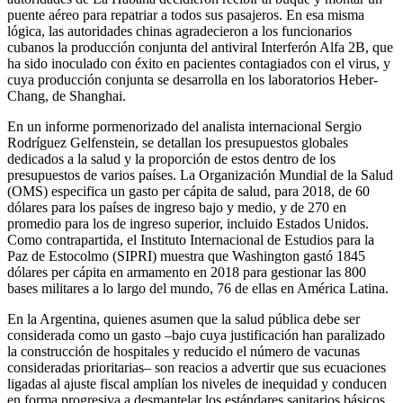
puente aéreo para repatriar a todos sus pasajeros. En esa misma
lógica, las autoridades chinas agradecieron a los funcionarios
cubanos la producción conjunta del antiviral Interferón Alfa 2B, que
ha sido inoculado con éxito en pacientes contagiados con el virus, y
cuya producción conjunta se desarrolla en los laboratorios Heber-
Chang, de Shanghai.
En un informe pormenorizado del analista internacional Sergio
Rodríguez Gelfenstein, se detallan los presupuestos globales
dedicados a la salud y la proporción de estos dentro de los
presupuestos de varios países. La Organización Mundial de la Salud
(OMS) especifica un gasto per cápita de salud, para 2018, de 60
dólares para los países de ingreso bajo y medio, y de 270 en
promedio para los de ingreso superior, incluido Estados Unidos.
Como contrapartida, el Instituto Internacional de Estudios para la
Paz de Estocolmo (SIPRI) muestra que Washington gastó 1845
dólares per cápita en armamento en 2018 para gestionar las 800
bases militares a lo largo del mundo, 76 de ellas en América Latina.
En la Argentina, quienes asumen que la salud pública debe ser
considerada como un gasto –bajo cuya justificación han paralizado
la construcción de hospitales y reducido el número de vacunas
consideradas prioritarias– son reacios a advertir que sus ecuaciones
ligadas al ajuste fiscal amplían los niveles de inequidad y conducen
en forma progresiva a desmantelar los estándares sanitarios básicos,