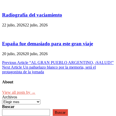
Radiografía del vaciamiento
22 julio, 2026
22 julio, 2026
España fue demasiado para este gran viaje
20 julio, 2026
20 julio, 2026
Navegación
Previous Article
“AL GRAN PUEBLO ARGENTINO, ¡SALUD!”
Next Article
Un pañuelazo blanco por la memoria, será el
de
protagonista de la jornada
entradas
About
View all posts by →
Archivos
Buscar
Buscar