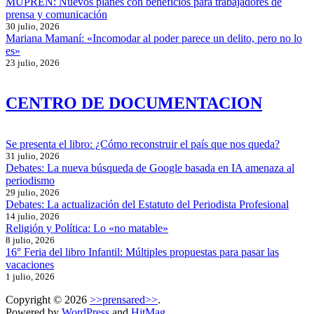
MUPREN: Nuevos planes con beneficios para trabajadores de
prensa y comunicación
30 julio, 2026
Mariana Mamaní: «Incomodar al poder parece un delito, pero no lo
es»
23 julio, 2026
CENTRO DE DOCUMENTACION
Se presenta el libro: ¿Cómo reconstruir el país que nos queda?
31 julio, 2026
Debates: La nueva búsqueda de Google basada en IA amenaza al
periodismo
29 julio, 2026
Debates: La actualización del Estatuto del Periodista Profesional
14 julio, 2026
Religión y Política: Lo «no matable»
8 julio, 2026
16° Feria del libro Infantil: Múltiples propuestas para pasar las
vacaciones
1 julio, 2026
Copyright © 2026
>>prensared>>
.
Powered by
WordPress
and
HitMag
.