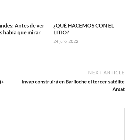
andes: Antes de ver
¿QUÉ HACEMOS CON EL
as había que mirar
LITIO?
24 julio, 2022
NEXT ARTICLE
IQ+
Invap construirá en Bariloche el tercer satélite
Arsat