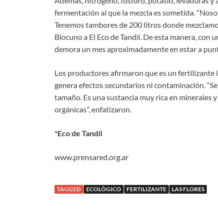
Además, nitrógeno, fósforo, potasio, levaduras y
fermentación al que la mezcla es sometida. “Noso
Tenemos tambores de 200 litros donde mezclamos y
Biocuno a El Eco de Tandil. De esta manera, con 
demora un mes aproximadamente en estar a pun
Los productores afirmaron que es un fertilizante in
genera efectos secundarios ni contaminación. “Se 
tamaño. Es una sustancia muy rica en minerales y 
orgánicas”, enfatizaron.
*Eco de Tandil
www.prensared.org.ar
TAGGED
ECOLÒGICO
FERTILIZANTE
LAS FLORES