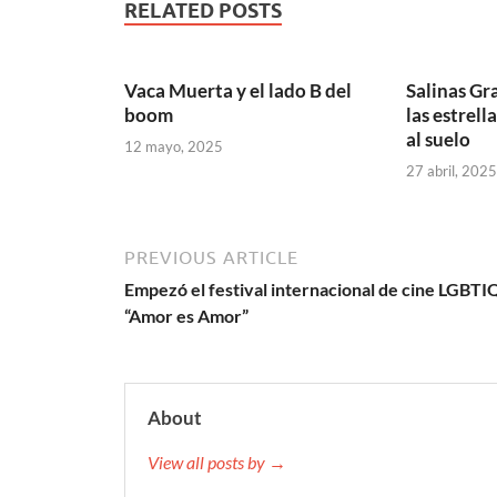
RELATED POSTS
Vaca Muerta y el lado B del
Salinas Gr
boom
las estrell
al suelo
12 mayo, 2025
27 abril, 2025
PREVIOUS ARTICLE
Empezó el festival internacional de cine LGBT
“Amor es Amor”
About
View all posts by →