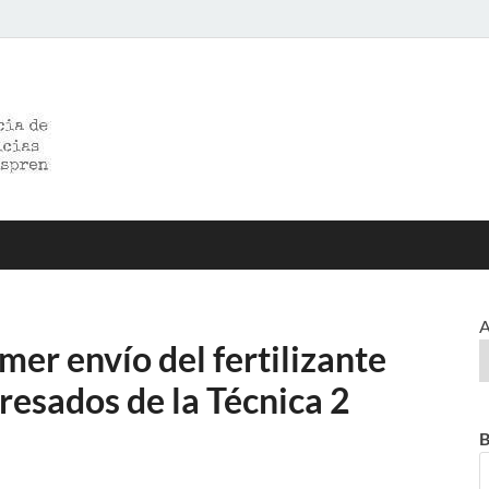
>>prensared>>
LA AGENCIA DE NOTICIAS DEL CISPREN
A
rimer envío del fertilizante
resados de la Técnica 2
B