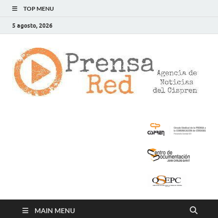
TOP MENU
5 agosto, 2026
>
LA
AG
DE
NOT
DE
CIS
MAIN MENU