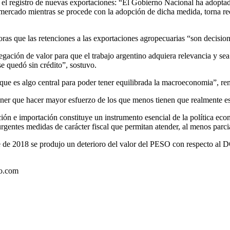
el registro de nuevas exportaciones: “El Gobierno Nacional ha adoptad
el mercado mientras se procede con la adopción de dicha medida, torna 
horas que las retenciones a las exportaciones agropecuarias “son decisi
ción de valor para que el trabajo argentino adquiera relevancia y sea
e quedó sin crédito”, sostuvo.
que es algo central para poder tener equilibrada la macroeconomia”, rem
tener que hacer mayor esfuerzo de los que menos tienen que realmente es
ión e importación constituye un instrumento esencial de la política eco
 urgentes medidas de carácter fiscal que permitan atender, al menos parc
mbre de 2018 se produjo un deterioro del valor del PESO con respec
to.com