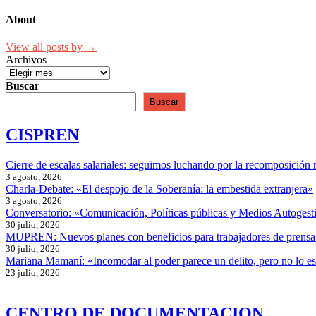
About
View all posts by →
Archivos
Buscar
Buscar
CISPREN
Cierre de escalas salariales: seguimos luchando por la recomposición 
3 agosto, 2026
Charla-Debate: «El despojo de la Soberanía: la embestida extranjera»
3 agosto, 2026
Conversatorio: «Comunicación, Políticas públicas y Medios Autogesti
30 julio, 2026
MUPREN: Nuevos planes con beneficios para trabajadores de prensa
30 julio, 2026
Mariana Mamaní: «Incomodar al poder parece un delito, pero no lo e
23 julio, 2026
CENTRO DE DOCUMENTACION