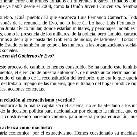
, sembrar terror con grupos armados en diferentes lugares. Armados co
s, que ya había desde el 2008, como la Unión Juvenil Cruceñista. Sembrar e
pueblo. ¿Cuál pueblo? El que encabeza Luis Fernando Camacho. Todas 
pués de la renuncia de Evo, no lo hace él. Lo hace Luis Fernando Ca
 Junta cívico militar, donde estarían militares, y personajes “notables”,
s, como la presencia de los militares, de la policía, pero también caract
ecinos a decir que “basta del Gobierno de indios, de ladrones”. Todo
e Estado es también un golpe a las mujeres, a las organizaciones socia
 sociales.
hacen del Gobierno de Evo?
ste proceso de cambio, lo hemos construido. Se ha parido este feminis
ueblos, el ejercicio de nuestra autonomía, de nuestra autodeterminació
iendo el camino de la reconstitución del territorio, que era lo que que
del trabajo impago de las mujeres, que el trabajo del hogar produce riq
des, acciones concretas.
n relación al extractivismo ¿verdad?
ansformado la matriz capitalista del sistema, no se ha afectado a los in
do la decisión política para nacionalizar por ejemplo la minería, qu
e ir construyendo haciendo camino, para nuestra propia educación, nu
caracteriza como machista?
triz económica, por el extractivismo. Hemos cuestionado su machism