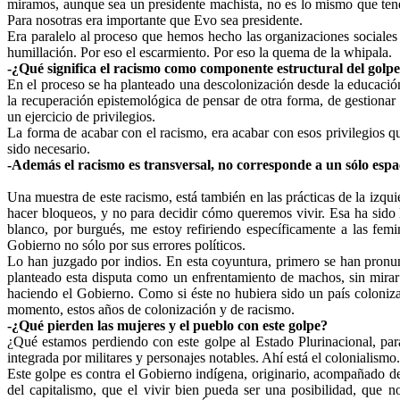
miramos, aunque sea un presidente machista, no es lo mismo que ten
Para nosotras era importante que Evo sea presidente.
Era paralelo al proceso que hemos hecho las organizaciones sociales
humillación. Por eso el escarmiento. Por eso la quema de la whipala.
-¿Qué significa el racismo como componente estructural del golp
En el proceso se ha planteado una descolonización desde la educación,
la recuperación epistemológica de pensar de otra forma, de gestiona
un ejercicio de privilegios.
La forma de acabar con el racismo, era acabar con esos privilegios q
sido necesario.
-Además el racismo es transversal, no corresponde a un sólo espa
Una muestra de este racismo, está también en las prácticas de la izqui
hacer bloqueos, y no para decidir cómo queremos vivir. Esa ha sido
blanco, por burgués, me estoy refiriendo específicamente a las femin
Gobierno no sólo por sus errores políticos.
Lo han juzgado por indios. En esta coyuntura, primero se han pronun
planteado esta disputa como un enfrentamiento de machos, sin mirar
haciendo el Gobierno. Como si éste no hubiera sido un país coloniza
momento, estos años de colonización y de racismo.
-¿Qué pierden las mujeres y el pueblo con este golpe?
¿Qué estamos perdiendo con este golpe al Estado Plurinacional, para
integrada por militares y personajes notables. Ahí está el colonialismo.
Este golpe es contra el Gobierno indígena, originario, acompañado de
del capitalismo, que el vivir bien pueda ser una posibilidad, que 