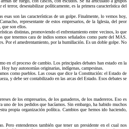
n armas de fuego, con cascos, con escudos. Se ha articulado a grupos
l terror, desestabilizar políticamente, es la primera característica del
esas son las características de un golpe. Finalmente, lo vemos hoy,
macho, representante de estos empresarios, de la Iglesia, del peor
 que son ellos.
erísticas distintas, promoviendo el enfrentamiento entre vecinos, lo que
s los que tenemos cara de indios somos señalados como parte del MAS.
les. Por el amedrentamiento, por la humillación. Es un doble golpe. No
mo en el proceso de cambio. Los principales debates han estado en la
n. Hoy hay autonomías originarias, indígenas, campesinas.
ríamos como pueblos. Las cosas que dice la Constitución: el Estado de
ueza, y debe ser contabilizado en las arcas del Estado. Esos debates se
tereses de los empresarios, de los ganaderos, de los madereros. Eso es
e era uno de los pedidos que hacíamos. Sin embargo, ha habido muchos
estra propia organización política. Cambios que hemos ido haciendo,
o. Pero entendemos también que tener un presidente en el cual nos