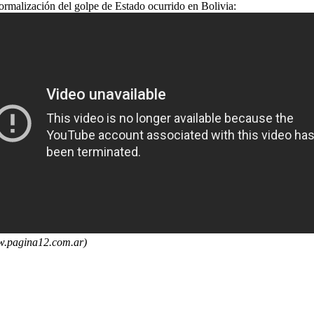
rmalización del golpe de Estado ocurrido en Bolivia:
.pagina12.com.ar)