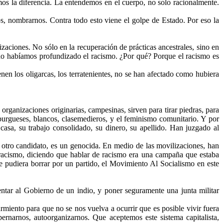
s la diferencia. La entendemos en el cuerpo, no solo racionalmente.
s, nombrarnos. Contra todo esto viene el golpe de Estado. Por eso la
zaciones. No sólo en la recuperación de prácticas ancestrales, sino en
 no habíamos profundizado el racismo. ¿Por qué? Porque el racismo es
en los oligarcas, los terratenientes, no se han afectado como hubiera
organizaciones originarias, campesinas, sirven para tirar piedras, para
urgueses, blancos, clasemedieros, y el feminismo comunitario. Y por
 casa, su trabajo consolidado, su dinero, su apellido. Han juzgado al
 otro candidato, es un genocida. En medio de las movilizaciones, han
 racismo, diciendo que hablar de racismo era una campaña que estaba
e pudiera borrar por un partido, el Movimiento Al Socialismo en este
entar al Gobierno de un indio, y poner seguramente una junta militar
miento para que no se nos vuelva a ocurrir que es posible vivir fuera
ernarnos, autoorganizarnos. Que aceptemos este sistema capitalista,