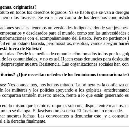
genas, originarias?
oluto en todos los derechos logrados. Ya se habla que se van a deroga
uerdo los fascistas. Se va a ir en contra de los derechos conquistado
izaciones sociales, tenemos universidades indígenas, donde van jóvenes
empresarios y desclasados para el mundo, como son las universidades e
ransformaciones con el acompañamiento del Estado. Pero no perdemos 
il en un Estado fascista, pero nosotros, nosotras, vamos a seguir hacié
está fuera de Bolivia?
unitarias. Desde los medios de comunicación tomados todos por los golp
 las comunidades, y no es así. Hacen estas denuncias para deslegitima
 desprestigiar nuestra Resistencia. Las organizaciones sociales han c
rritorios? ¿Qué necesitan ustedes de los feminismos transnacionales
ras: Nos conocemos, nos hemos mirado. La primera es la confianza en 
án los militares y los policías apoyando a los golpistas, amedrentand
e compartan también nuestro miedo, frente a lo que están generando es
era lo mismo que los otros, o que es solo una disputa entre machos, no 
smo no se dialoga. El fascismo no escucha. El fascismo no retrocede.
inar nuestras luchas. Las convocamos a denunciar esto, y a construir
al a la derecha finalmente.