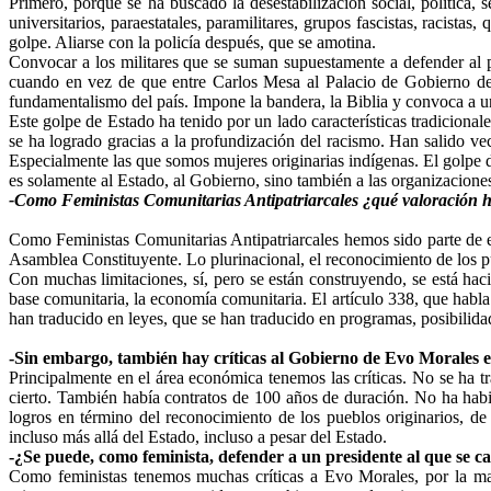
Primero, porque se ha buscado la desestabilización social, política
universitarios, paraestatales, paramilitares, grupos fascistas, racista
golpe. Aliarse con la policía después, que se amotina.
Convocar a los militares que se suman supuestamente a defender al 
cuando en vez de que entre Carlos Mesa al Palacio de Gobierno des
fundamentalismo del país. Impone la bandera, la Biblia y convoca a una
Este golpe de Estado ha tenido por un lado características tradicionale
se ha logrado gracias a la profundización del racismo. Han salido v
Especialmente las que somos mujeres originarias indígenas. El golpe d
es solamente al Estado, al Gobierno, sino también a las organizaciones
-Como Feministas Comunitarias Antipatriarcales ¿qué valoración 
Como Feministas Comunitarias Antipatriarcales hemos sido parte de e
Asamblea Constituyente. Lo plurinacional, el reconocimiento de los p
Con muchas limitaciones, sí, pero se están construyendo, se está hac
base comunitaria, la economía comunitaria. El artículo 338, que habla 
han traducido en leyes, que se han traducido en programas, posibilida
-Sin embargo, también hay críticas al Gobierno de Evo Morales e
Principalmente en el área económica tenemos las críticas. No se ha tr
cierto. También había contratos de 100 años de duración. No ha habi
logros en término del reconocimiento de los pueblos originarios, d
incluso más allá del Estado, incluso a pesar del Estado.
-¿Se puede, como feminista, defender a un presidente al que se 
Como feministas tenemos muchas críticas a Evo Morales, por la ma