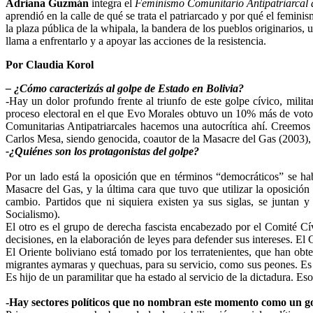
Adriana Guzmán
integra el
Feminismo Comunitario Antipatriarcal d
aprendió en la calle de qué se trata el patriarcado y por qué el femin
la plaza pública de la whipala, la bandera de los pueblos originarios, 
llama a enfrentarlo y a apoyar las acciones de la resistencia.
Por Claudia Korol
– ¿Cómo caracterizás al golpe de Estado en Bolivia?
-Hay un dolor profundo frente al triunfo de este golpe cívico, milit
proceso electoral en el que Evo Morales obtuvo un 10% más de votos
Comunitarias Antipatriarcales hacemos una autocrítica ahí. Creemos
Carlos Mesa, siendo genocida, coautor de la Masacre del Gas (2003), 
-¿Quiénes son los protagonistas del golpe?
Por un lado está la oposición que en términos “democráticos” se ha
Masacre del Gas, y la última cara que tuvo que utilizar la oposición
cambio. Partidos que ni siquiera existen ya sus siglas, se junta
Socialismo).
El otro es el grupo de derecha fascista encabezado por el Comité C
decisiones, en la elaboración de leyes para defender sus intereses. El C
El Oriente boliviano está tomado por los terratenientes, que han obt
migrantes aymaras y quechuas, para su servicio, como sus peones. Es
Es hijo de un paramilitar que ha estado al servicio de la dictadura. E
-Hay sectores políticos que no nombran este momento como un go