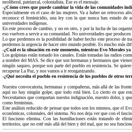
neoliberal, patriarcal, colonialista. Ése es el mensaje.
-¿Cómo crees que puede cambiar la vida de las comunidades indí
Especialmente en el caso de las mujeres. Va a haber un retroceso abs
reconoce el feminicidio, una ley con la que nunca han estado de ac
universidades indígenas.
En este proceso de cambio, y no en otro, y por la lucha de las organ
eso vuelven a servir a su comunidad. No universidades que producen 
Lo que perdemos es la posibilidad de haber hecho este proceso de t
perdemos la urgencia de hacer otro mundo posible. Es mucho más difíc
-¿Cuál es la situación en este momento, mientras Evo Morales ya 
Los golpistas están tomado los canales. Están tomadas las radios com
a nombre del MAS. Se dice que son hermanas y hermanos que vienen de
ningún saqueo, porque son parte del pueblo en resistencia. Se quiere
recuperar La Paz, y nos vamos a ir reorganizando.
-¿Qué necesita el pueblo en resistencia de los pueblos de otros te
Nuestra convocatoria, hermanas y compañeras, más allá de las fronte
aquí no hay ningún golpe, que todo está bien. Lo cierto es que est
Necesitamos que compartan nuestra indignación, nuestro dolor, y qu
como feministas.
Este análisis reducido de pensar que todos son los mismos, que el Evo 
económicas, coloniales, del sistema. No nos deja ver que con el fasci
El fascismo elimina. Con las humillaciones están tratando de elim
territorios, que no esté más allá del bien y del mal, que no sea funcion