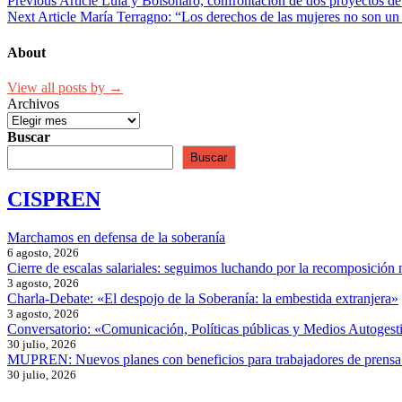
Previous Article
Lula y Bolsonaro, confrontación de dos proyectos de
Next Article
María Terragno: “Los derechos de las mujeres no son un
About
View all posts by →
Archivos
Buscar
Buscar
CISPREN
Marchamos en defensa de la soberanía
6 agosto, 2026
Cierre de escalas salariales: seguimos luchando por la recomposición 
3 agosto, 2026
Charla-Debate: «El despojo de la Soberanía: la embestida extranjera»
3 agosto, 2026
Conversatorio: «Comunicación, Políticas públicas y Medios Autogesti
30 julio, 2026
MUPREN: Nuevos planes con beneficios para trabajadores de prensa
30 julio, 2026