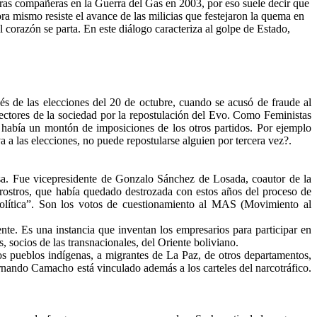
tras compañeras en la Guerra del Gas en 2003, por eso suele decir que
ra mismo resiste el avance de las milicias que festejaron la quema en
l corazón se parta. En este diálogo caracteriza al golpe de Estado,
ués de las elecciones del 20 de octubre, cuando se acusó de fraude al
ctores de la sociedad por la repostulación del Evo. Como Feministas
 había un montón de imposiciones de los otros partidos. Por ejemplo
a las elecciones, no puede repostularse alguien por tercera vez?.
esa. Fue vicepresidente de Gonzalo Sánchez de Losada, coautor de la
n rostros, que había quedado destrozada con estos años del proceso de
política”. Son los votos de cuestionamiento al MAS (Movimiento al
e. Es una instancia que inventan los empresarios para participar en
s, socios de las transnacionales, del Oriente boliviano.
los pueblos indígenas, a migrantes de La Paz, de otros departamentos,
nando Camacho está vinculado además a los carteles del narcotráfico.