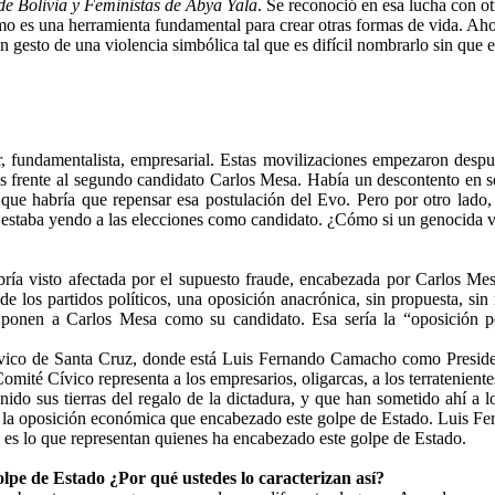
e Bolivia y Feministas de Abya Yala
. Se reconoció en esa lucha con o
ismo es una herramienta fundamental para crear otras formas de vida. Aho
un gesto de una violencia simbólica tal que es difícil nombrarlo sin que e
ar, fundamentalista, empresarial. Estas movilizaciones empezaron desp
 frente al segundo candidato Carlos Mesa. Había un descontento en se
 que habría que repensar esa postulación del Evo. Pero por otro lado,
estaba yendo a las elecciones como candidato. ¿Cómo si un genocida va 
bría visto afectada por el supuesto fraude, encabezada por Carlos M
 de los partidos políticos, una oposición anacrónica, sin propuesta, si
n y ponen a Carlos Mesa como su candidato. Esa sería la “oposición 
ívico de Santa Cruz, donde está Luis Fernando Camacho como President
omité Cívico representa a los empresarios, oligarcas, a los terrateniente
enido sus tierras del regalo de la dictadura, y que han sometido ahí a 
 la oposición económica que encabezado este golpe de Estado. Luis Fer
so es lo que representan quienes ha encabezado este golpe de Estado.
lpe de Estado ¿Por qué ustedes lo caracterizan así?