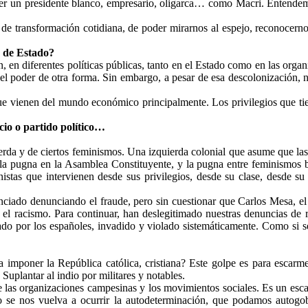
er un presidente blanco, empresario, oligarca… como Macri. Entendemo
 de transformación cotidiana, de poder mirarnos al espejo, reconocerno
e de Estado?
 en diferentes políticas públicas, tanto en el Estado como en las organi
r el poder de otra forma. Sin embargo, a pesar de esa descolonización,
ue vienen del mundo económico principalmente. Los privilegios que tien
cio o partido político…
erda y de ciertos feminismos. Una izquierda colonial que asume que las 
 la pugna en la Asamblea Constituyente, y la pugna entre feminismos b
istas que intervienen desde sus privilegios, desde su clase, desde su
ciado denunciando el fraude, pero sin cuestionar que Carlos Mesa, el
 el racismo. Para continuar, han deslegitimado nuestras denuncias de
do por los españoles, invadido y violado sistemáticamente. Como si s
 imponer la República católica, cristiana? Este golpe es para escarm
 Suplantar al indio por militares y notables.
 las organizaciones campesinas y los movimientos sociales. Es un escar
no se nos vuelva a ocurrir la autodeterminación, que podamos autogob