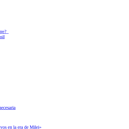
egre?
sil
necesaria
vos en la era de Milei»