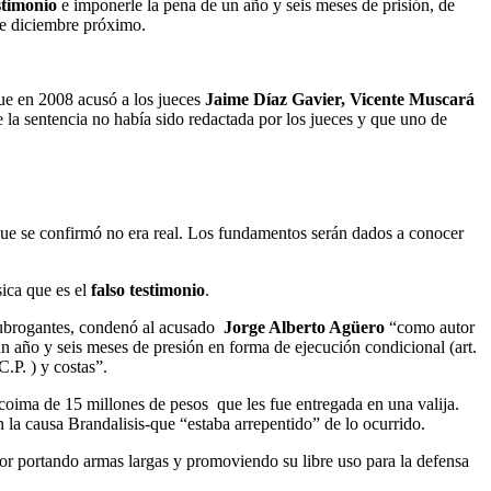
stimonio
e imponerle la pena de un año y seis meses de prisión, de
de diciembre próximo.
que en 2008 acusó a los jueces
Jaime Díaz Gavier, Vicente Muscará
la sentencia no había sido redactada por los jueces y que uno de
que se confirmó no era real. Los fundamentos serán dados a conocer
sica que es el
falso testimonio
.
ubrogantes, condenó al acusado
Jorge Alberto Agüero
“como autor
e un año y seis meses de presión en forma de ejecución condicional (art.
C.P. ) y costas”.
 coima de 15 millones de pesos que les fue entregada en una valija.
la causa Brandalisis-que “estaba arrepentido” de lo ocurrido.
or portando armas largas y promoviendo su libre uso para la defensa