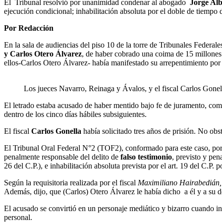
El Tribunal resolvió por unanimidad condenar al abogado
Jorge Al
ejecución condicional; inhabilitación absoluta por el doble de tiemp
Por Redacción
En la sala de audiencias del piso 10 de la torre de Tribunales Federa
y Carlos Otero Álvarez
, de haber cobrado una coima de 15 millones 
ellos-Carlos Otero Álvarez- había manifestado su arrepentimiento por 
Los jueces Navarro, Reinaga y Ávalos, y el fiscal Carlos Gonel
El letrado estaba acusado de haber mentido bajo fe de juramento, com
dentro de los cinco días hábiles subsiguientes.
El fiscal
Carlos Gonella
había solicitado tres años de prisión. No obs
El Tribunal Oral Federal N°2 (TOF2), conformado para este caso, po
penalmente responsable del delito de
falso testimonio
, previsto y pen
26 del C.P.), e inhabilitación absoluta prevista por el art. 19 del C.P.
Según la requisitoria realizada por el fiscal
Maximiliano Hairabedián,
Además, dijo, que (Carlos) Otero Álvarez le había dicho a él y a su 
El acusado se convirtió en un personaje mediático y bizarro cuando i
personal.