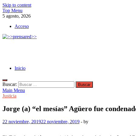
Skip to content
Top Menu
5 agosto, 2026
Acceso
>>prensared>>
LA AGENCIA DE NOTICIAS DEL CISPREN
Inicio
Buscar:
Main Menu
Justicia
Jorge (a) “el mesías” Agüero fue condenado
22 noviembre, 2019
22 noviembre, 2019
-
by