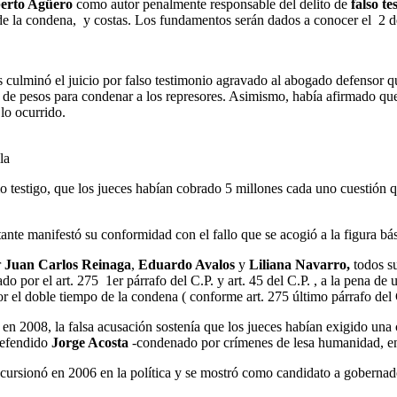
berto Agüero
como autor penalmente responsable del delito de
falso te
o de la condena, y costas. Los fundamentos serán dados a conocer el 2 
les culminó el juicio por falso testimonio agravado al abogado defensor 
de pesos para condenar a los represores. Asimismo, había afirmado que 
lo ocurrido.
la
o testigo, que los jueces habían cobrado 5 millones cada uno cuestión 
tante manifestó su conformidad con el fallo que se acogió a la figura bá
r
Juan Carlos Reinaga
,
Eduardo Avalos
y
Liliana Navarro,
todos s
ado por el art. 275 1er párrafo del C.P. y art. 45 del C.P. , a la pena d
 por el doble tiempo de la condena ( conforme art. 275 último párrafo del 
en 2008, la falsa acusación sostenía que los jueces habían exigido una
defendido
Jorge Acosta
-condenado por crímenes de lesa humanidad, en 
ncursionó en 2006 en la política y se mostró como candidato a gobernad