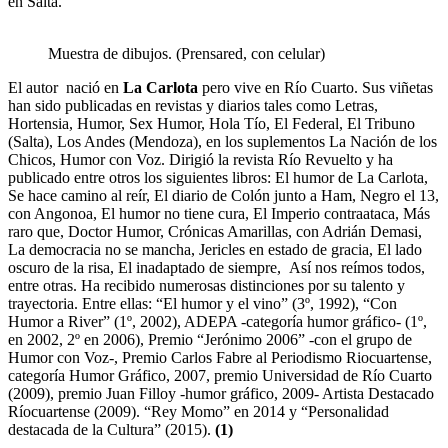
en Salta.
Muestra de dibujos. (Prensared, con celular)
El autor nació en
La Carlota
pero vive en Río Cuarto. Sus viñetas
han sido publicadas en revistas y diarios tales como Letras,
Hortensia, Humor, Sex Humor, Hola Tío, El Federal, El Tribuno
(Salta), Los Andes (Mendoza), en los suplementos La Nación de los
Chicos, Humor con Voz. Dirigió la revista Río Revuelto y ha
publicado entre otros los siguientes libros: El humor de La Carlota,
Se hace camino al reír, El diario de Colón junto a Ham, Negro el 13,
con Angonoa, El humor no tiene cura, El Imperio contraataca, Más
raro que, Doctor Humor, Crónicas Amarillas, con Adrián Demasi,
La democracia no se mancha, Jericles en estado de gracia, El lado
oscuro de la risa, El inadaptado de siempre, Así nos reímos todos,
entre otras. Ha recibido numerosas distinciones por su talento y
trayectoria. Entre ellas: “El humor y el vino” (3º, 1992), “Con
Humor a River” (1º, 2002), ADEPA -categoría humor gráfico- (1º,
en 2002, 2º en 2006), Premio “Jerónimo 2006” -con el grupo de
Humor con Voz-, Premio Carlos Fabre al Periodismo Riocuartense,
categoría Humor Gráfico, 2007, premio Universidad de Río Cuarto
(2009), premio Juan Filloy -humor gráfico, 2009- Artista Destacado
Ríocuartense (2009). “Rey Momo” en 2014 y “Personalidad
destacada de la Cultura” (2015).
(1)