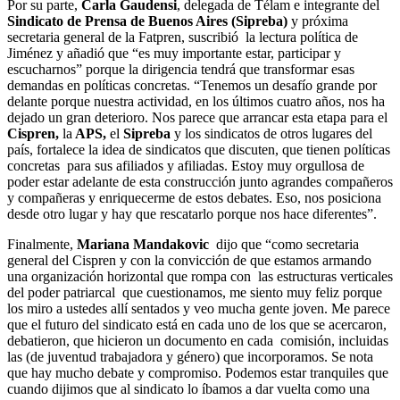
Por su parte,
Carla Gaudensi
, delegada de Télam e integrante del
Sindicato de Prensa de Buenos Aires (Sipreba)
y próxima
secretaria general de la Fatpren, suscribió la lectura política de
Jiménez y añadió que “es muy importante estar, participar y
escucharnos” porque la dirigencia tendrá que transformar esas
demandas en políticas concretas. “Tenemos un desafío grande por
delante porque nuestra actividad, en los últimos cuatro años, nos ha
dejado un gran deterioro. Nos parece que arrancar esta etapa para el
Cispren,
la
APS,
el
Sipreba
y los sindicatos de otros lugares del
país, fortalece la idea de sindicatos que discuten, que tienen políticas
concretas para sus afiliados y afiliadas. Estoy muy orgullosa de
poder estar adelante de esta construcción junto agrandes compañeros
y compañeras y enriquecerme de estos debates. Eso, nos posiciona
desde otro lugar y hay que rescatarlo porque nos hace diferentes”.
Finalmente,
Mariana Mandakovic
dijo que “como secretaria
general del Cispren y con la convicción de que estamos armando
una organización horizontal que rompa con las estructuras verticales
del poder patriarcal que cuestionamos, me siento muy feliz porque
los miro a ustedes allí sentados y veo mucha gente joven. Me parece
que el futuro del sindicato está en cada uno de los que se acercaron,
debatieron, que hicieron un documento en cada comisión, incluidas
las (de juventud trabajadora y género) que incorporamos. Se nota
que hay mucho debate y compromiso. Podemos estar tranquiles que
cuando dijimos que al sindicato lo íbamos a dar vuelta como una