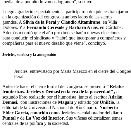
media, de a poquito lo vamos logrando”, sostuvo.
Luego agradeció especialmente la participaron de quienes trabajaron
en la organización del congreso a ambos lados de las sierras
grandes. A
Silvia de la Peral
y
Claudio Altamirano
, en Villa
Dolores. Y a
Fernando Ceresole
y
Bárbara Arias
, en Córdoba.
Además recordó que el año próximo se harán nuevas elecciones
para conducir el sindicato y “habrá que incorporar a compañeros y
compañeras para el nuevo desafío que viene”, concluyó.
Jericles, su obra y la autogestión
Jericles, entrevistado por Marta Maezzo en el cierre del Congr
Peral
Antes de hacer el cierre formal del congreso se presentó
“Relatos
fronterizos. Jericles y Demasi en la era de la posverdad” ,
el
segundo libro realizado por el humorista junto al escritor
Adrián
Demasi
, con ilustraciones de
Magalú
y editado por
UniRio,
la
editorial de la Universidad Nacional de Río Cuarto.
Norberto
Elder García, conocido como
Jericles
es colaborador del diario
Puntal
y de
La Voz del Interior
. Sus viñetas editorializan temas
centrales de la política y la sociedad.