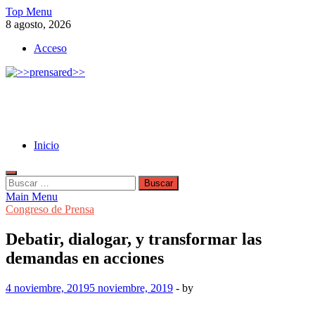
Skip
Top Menu
to
8 agosto, 2026
content
Acceso
>>prensared>>
LA AGENCIA DE NOTICIAS DEL CISPREN
Inicio
Buscar:
Main Menu
Congreso de Prensa
Debatir, dialogar, y transformar las
demandas en acciones
4 noviembre, 2019
5 noviembre, 2019
-
by