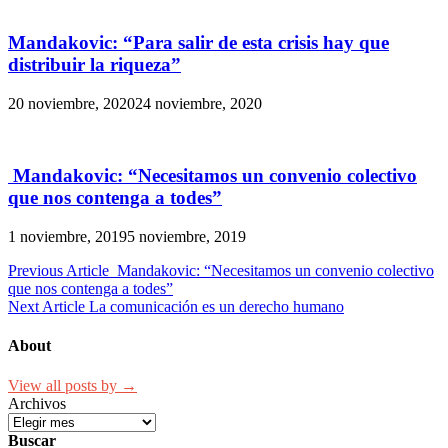
Mandakovic: “Para salir de esta crisis hay que
distribuir la riqueza”
20 noviembre, 2020
24 noviembre, 2020
Mandakovic: “Necesitamos un convenio colectivo
que nos contenga a todes”
1 noviembre, 2019
5 noviembre, 2019
Navegación
Previous Article
Mandakovic: “Necesitamos un convenio colectivo
que nos contenga a todes”
de
Next Article
La comunicación es un derecho humano
entradas
About
View all posts by →
Archivos
Buscar