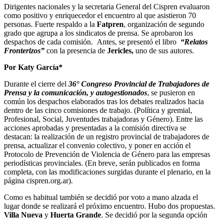
Dirigentes nacionales y la secretaria General del Cispren evaluaron
como positivo y enriquecedor el encuentro al que asistieron 70
personas. Fuerte respaldo a la
Fatpren
, organización de segundo
grado que agrupa a los sindicatos de prensa. Se aprobaron los
despachos de cada comisión. Antes, se presentó el libro
“Relatos
Fronterizos”
con la presencia de
Jericles,
uno de sus autores.
Por Katy García*
Durante el cierre del
36° Congreso Provincial de Trabajadores de
Prensa y la comunicación, y autogestionados
, se pusieron en
común los despachos elaborados tras los debates realizados hacia
dentro de las cinco comisiones de trabajo. (Política y gremial,
Profesional, Social, Juventudes trabajadoras y Género). Entre las
acciones aprobadas y presentadas a la comisión directiva se
destacan: la realización de un registro provincial de trabajadores de
prensa, actualizar el convenio colectivo, y poner en acción el
Protocolo de Prevención de Violencia de Género para las empresas
periodísticas provinciales. (En breve, serán publicados en forma
completa, con las modificaciones surgidas durante el plenario, en la
página cispren.org.ar).
Como es habitual también se decidió por voto a mano alzada el
lugar donde se realizará el próximo encuentro. Hubo dos propuestas.
Villa Nueva
y
Huerta Grande
. Se decidió por la segunda opción