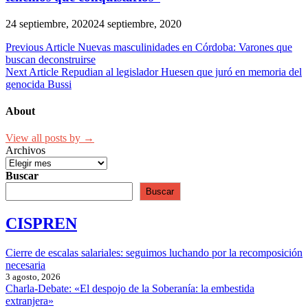
24 septiembre, 2020
24 septiembre, 2020
Navegación
Previous Article
Nuevas masculinidades en Córdoba: Varones que
buscan deconstruirse
de
Next Article
Repudian al legislador Huesen que juró en memoria del
entradas
genocida Bussi
About
View all posts by →
Archivos
Buscar
Buscar
CISPREN
Cierre de escalas salariales: seguimos luchando por la recomposición
necesaria
3 agosto, 2026
Charla-Debate: «El despojo de la Soberanía: la embestida
extranjera»