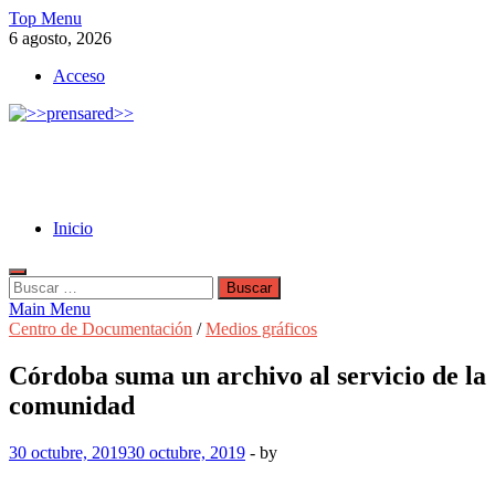
Skip
Top Menu
to
6 agosto, 2026
content
Acceso
>>prensared>>
LA AGENCIA DE NOTICIAS DEL CISPREN
Inicio
Buscar:
Main Menu
Centro de Documentación
/
Medios gráficos
Córdoba suma un archivo al servicio de la
comunidad
30 octubre, 2019
30 octubre, 2019
-
by