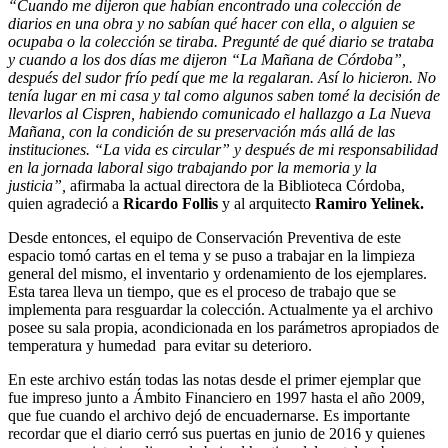
“Cuando me dijeron que habían encontrado una colección de
diarios en una obra y no sabían qué hacer con ella, o alguien se
ocupaba o la colección se tiraba. Pregunté de qué diario se trataba
y cuando a los dos días me dijeron “La Mañana de Córdoba”,
después del sudor frío pedí que me la regalaran. Así lo hicieron. No
tenía lugar en mi casa y tal como algunos saben tomé la decisión de
llevarlos al Cispren, habiendo comunicado el hallazgo a La Nueva
Mañana, con la condición de su preservación más allá de las
instituciones. “La vida es circular” y después de mi responsabilidad
en la jornada laboral sigo trabajando por la memoria y la
justicia”,
afirmaba la actual directora de la Biblioteca Córdoba,
quien agradeció a
Ricardo Follis
y al arquitecto
Ramiro Yelinek.
Desde entonces, el equipo de Conservación Preventiva de este
espacio tomó cartas en el tema y se puso a trabajar en la limpieza
general del mismo, el inventario y ordenamiento de los ejemplares.
Esta tarea lleva un tiempo, que es el proceso de trabajo que se
implementa para resguardar la colección. Actualmente ya el archivo
posee su sala propia, acondicionada en los parámetros apropiados de
temperatura y humedad para evitar su deterioro.
En este archivo están todas las notas desde el
primer ejemplar que
fue impreso junto a Ámbito Financiero en 1997 hasta el año 2009,
que fue cuando el archivo dejó de encuadernarse. Es importante
recordar que el diario cerró sus puertas en junio de 2016 y quienes