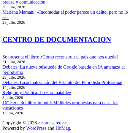
prensa y comunicación
30 julio, 2026
Mariana Mamaní: «Incomodar al poder parece un delito, pero no lo
es»
23 julio, 2026
CENTRO DE DOCUMENTACION
Se presenta el libro: ¿Cómo reconstruir el país que nos queda?
31 julio, 2026
Debates: La nueva búsqueda de Google basada en IA amenaza al
periodismo
29 julio, 2026
Debates: La actualización del Estatuto del Periodista Profesional
14 julio, 2026
Religión y Política: Lo «no matable»
8 julio, 2026
16° Feria del libro Infantil: Múltiples propuestas para pasar las
vacaciones
1 julio, 2026
Copyright © 2026
>>prensared>>
.
Powered by
WordPress
and
HitMag
.