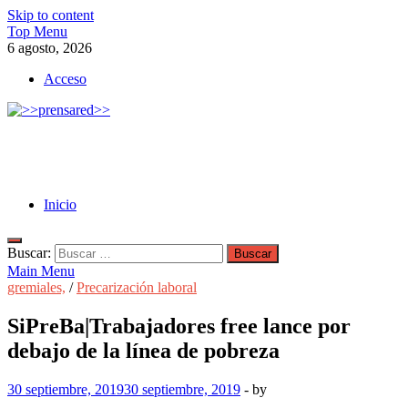
Skip to content
Top Menu
6 agosto, 2026
Acceso
>>prensared>>
LA AGENCIA DE NOTICIAS DEL CISPREN
Inicio
Buscar:
Main Menu
gremiales,
/
Precarización laboral
SiPreBa|Trabajadores free lance por
debajo de la línea de pobreza
30 septiembre, 2019
30 septiembre, 2019
-
by