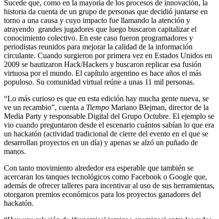
Sucede que, como en la mayoría de los procesos de innovación, la
historia da cuenta de un grupo de personas que decidió juntarse en
torno a una causa y cuyo impacto fue llamando la atención y
atrayendo grandes jugadores que luego buscaron capitalizar el
conocimiento colectivo. En este caso fueron programadores y
periodistas reunidos para mejorar la calidad de la información
circulante. Cuando surgieron por primera vez en Estados Unidos en
2009 se bautizaron Hack/Hackers y buscaron replicar esa fusión
virtuosa por el mundo. El capítulo argentino es hace años el más
populoso. Su comunidad virtual reúne a unas 11 mil personas.
“Lo más curioso es que en esta edición hay mucha gente nueva, se
ve un recambio”, cuenta a
Tiempo
Mariano Blejman, director de la
Media Party y responsable Digital del Grupo Octubre. El ejemplo se
vio cuando preguntaron desde el escenario cuántos sabían lo que era
un hackatón (actividad tradicional de cierre del evento en el que se
desarrollan proyectos en un día) y apenas se alzó un puñado de
manos.
Con tanto movimiento alrededor era esperable que también se
acercaran los tanques tecnológicos como Facebook o Google que,
además de ofrecer talleres para incentivar al uso de sus herramientas,
otorgaron premios económicos para los proyectos ganadores del
hackatón.