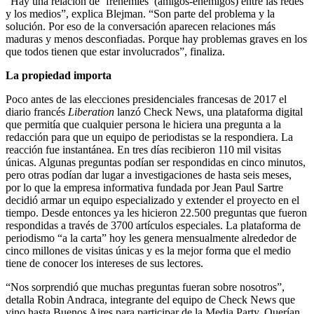
“Hay una relación de ‘frenemies’ (amigos-enemigos) entre las redes
y los medios”, explica Blejman. “Son parte del problema y la
solución. Por eso de la conversación aparecen relaciones más
maduras y menos desconfiadas. Porque hay problemas graves en los
que todos tienen que estar involucrados”, finaliza.
La propiedad importa
Poco antes de las elecciones presidenciales francesas de 2017 el
diario francés
Liberation
lanzó Check News, una plataforma digital
que permitía que cualquier persona le hiciera una pregunta a la
redacción para que un equipo de periodistas se la respondiera. La
reacción fue instantánea. En tres días recibieron 110 mil visitas
únicas. Algunas preguntas podían ser respondidas en cinco minutos,
pero otras podían dar lugar a investigaciones de hasta seis meses,
por lo que la empresa informativa fundada por Jean Paul Sartre
decidió armar un equipo especializado y extender el proyecto en el
tiempo. Desde entonces ya les hicieron 22.500 preguntas que fueron
respondidas a través de 3700 artículos especiales. La plataforma de
periodismo “a la carta” hoy les genera mensualmente alrededor de
cinco millones de visitas únicas y es la mejor forma que el medio
tiene de conocer los intereses de sus lectores.
“Nos sorprendió que muchas preguntas fueran sobre nosotros”,
detalla Robin Andraca, integrante del equipo de Check News que
vino hasta Buenos Aires para participar de la Media Party. Querían