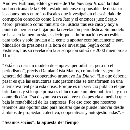
Andrew Fishman, editor gerente de
The Intercept Brasil
, la filial
sudamericana de la ONG estadounidense responsable de destapar
las conexiones entre los fiscales que investigaban el escándalo de
corrupción conocido como Lava Jato y el entonces juez Sergio
Moro, premiado como ministro de Justicia tras ese caso y hoy a
punto de perder ese lugar por la revelación periodística. Su modelo
se basa en la membresía, es decir que la información es accesible
para todos y solo invitan a la gente a aportar económicamente para
blindarlos de presiones a la hora de investigar. Según contó
Fishman, tras su revelación la suscripción subió de 2000 miembros a
11 mil.
“Está en crisis un modelo de empresa periodística, pero no el
periodismo”, precisa Damián Osta Mattos, cofundador y gerente
general del diario cooperativo uruguayo
La Diaria.
“Lo que debería
pasar es que las estructuras autogestionadas se transformen en una
alternativa real para esta crisis. Porque es un servicio público el que
brindamos y si lo que prima es el lucro ante un bien público hay una
contradicción. Esa disyuntiva es cada vez más pesada a medida que
baja la rentabilidad de las empresas. Por eso creo que nosotros
tenemos una oportunidad para mostrar que se puede innovar desde
ámbitos de propiedad colectiva, cooperativas y autogestionadas”. «
“Seamos socios”: la apuesta de Tiempo