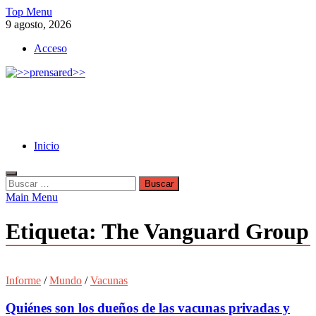
Skip
Top Menu
to
9 agosto, 2026
content
Acceso
>>prensared>>
LA AGENCIA DE NOTICIAS DEL CISPREN
Inicio
Buscar:
Main Menu
Etiqueta:
The Vanguard Group
Informe
/
Mundo
/
Vacunas
Quiénes son los dueños de las vacunas privadas y