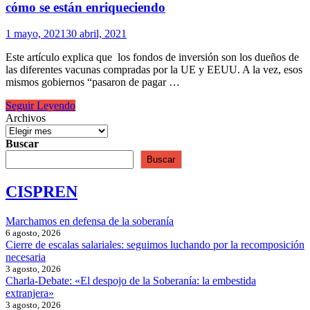
cómo se están enriqueciendo
1 mayo, 2021
30 abril, 2021
Este artículo explica que los fondos de inversión son los dueños de
las diferentes vacunas compradas por la UE y EEUU. A la vez, esos
mismos gobiernos “pasaron de pagar …
Quiénes
Seguir Leyendo
son
Archivos
los
dueños
Buscar
de
Buscar
las
vacunas
CISPREN
privadas
y
cómo
Marchamos en defensa de la soberanía
se
6 agosto, 2026
están
Cierre de escalas salariales: seguimos luchando por la recomposición
enriqueciendo
necesaria
3 agosto, 2026
Charla-Debate: «El despojo de la Soberanía: la embestida
extranjera»
3 agosto, 2026