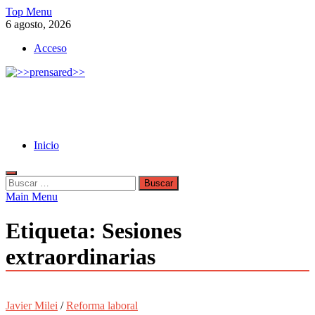
Skip
Top Menu
to
6 agosto, 2026
content
Acceso
>>prensared>>
LA AGENCIA DE NOTICIAS DEL CISPREN
Inicio
Buscar:
Main Menu
Etiqueta:
Sesiones
extraordinarias
Javier Milei
/
Reforma laboral