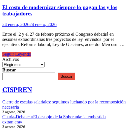
El costo de modernizar siempre lo pagan las y los
trabajadores
24 enero, 2026
24 enero, 2026
Entre el 2 y el 27 de febrero próximo el Congreso debatirá en
sesiones extraordinarias tres proyectos de ley enviados por el
ejecutivo. Reforma laboral, Ley de Glaciares, acuerdo Mercosur …
El
Seguir Leyendo
costo
Archivos
de
modernizar
Buscar
siempre
Buscar
lo
pagan
CISPREN
las
y
los
Cierre de escalas salariales: seguimos luchando por la recomposición
trabajadores
necesaria
3 agosto, 2026
Charla-Debate: «El despojo de la Soberanía: la embestida
extranjera»
3 agosto, 2026