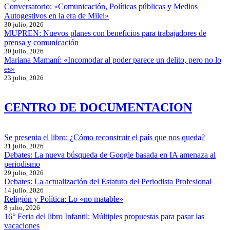
Conversatorio: «Comunicación, Políticas públicas y Medios
Autogestivos en la era de Milei»
30 julio, 2026
MUPREN: Nuevos planes con beneficios para trabajadores de
prensa y comunicación
30 julio, 2026
Mariana Mamaní: «Incomodar al poder parece un delito, pero no lo
es»
23 julio, 2026
CENTRO DE DOCUMENTACION
Se presenta el libro: ¿Cómo reconstruir el país que nos queda?
31 julio, 2026
Debates: La nueva búsqueda de Google basada en IA amenaza al
periodismo
29 julio, 2026
Debates: La actualización del Estatuto del Periodista Profesional
14 julio, 2026
Religión y Política: Lo «no matable»
8 julio, 2026
16° Feria del libro Infantil: Múltiples propuestas para pasar las
vacaciones