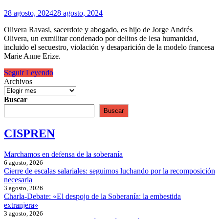
28 agosto, 2024
28 agosto, 2024
Olivera Ravasi, sacerdote y abogado, es hijo de Jorge Andrés
Olivera, un exmilitar condenado por delitos de lesa humanidad,
incluido el secuestro, violación y desaparición de la modelo francesa
Marie Anne Erize.
Un
Seguir Leyendo
cura
Archivos
en
operaciones
Buscar
Buscar
CISPREN
Marchamos en defensa de la soberanía
6 agosto, 2026
Cierre de escalas salariales: seguimos luchando por la recomposición
necesaria
3 agosto, 2026
Charla-Debate: «El despojo de la Soberanía: la embestida
extranjera»
3 agosto, 2026