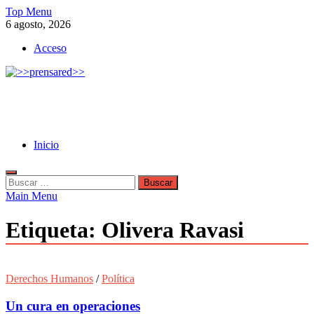
Skip
Top Menu
to
6 agosto, 2026
content
Acceso
>>prensared>>
LA AGENCIA DE NOTICIAS DEL CISPREN
Inicio
Buscar:
Main Menu
Etiqueta:
Olivera Ravasi
Derechos Humanos
/
Política
Un cura en operaciones