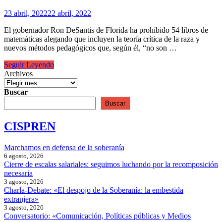
23 abril, 2022
22 abril, 2022
El gobernador Ron DeSantis de Florida ha prohibido 54 libros de
matemáticas alegando que incluyen la teoría crítica de la raza y
nuevos métodos pedagógicos que, según él, “no son …
La
Seguir Leyendo
libertad
Archivos
vigilada
de
Buscar
los
Buscar
libertarios
CISPREN
Marchamos en defensa de la soberanía
6 agosto, 2026
Cierre de escalas salariales: seguimos luchando por la recomposición
necesaria
3 agosto, 2026
Charla-Debate: «El despojo de la Soberanía: la embestida
extranjera»
3 agosto, 2026
Conversatorio: «Comunicación, Políticas públicas y Medios