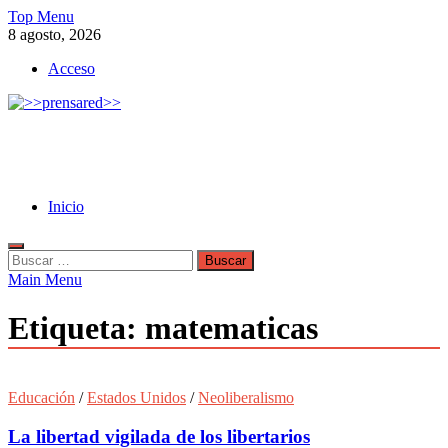
Skip
Top Menu
to
8 agosto, 2026
content
Acceso
>>prensared>>
LA AGENCIA DE NOTICIAS DEL CISPREN
Inicio
Buscar:
Main Menu
Etiqueta:
matematicas
Educación
/
Estados Unidos
/
Neoliberalismo
La libertad vigilada de los libertarios