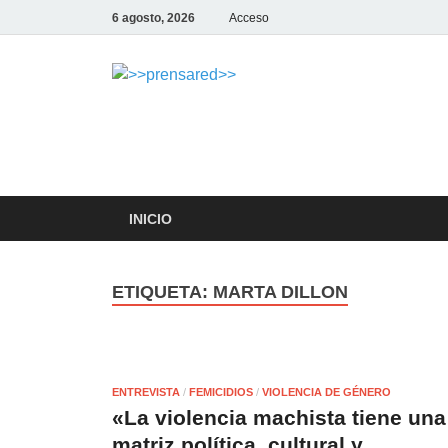
6 agosto, 2026
Acceso
>>prensar
LA AGENCIA DE NOTICIAS D
INICIO
ETIQUETA:
MARTA DILLON
ENTREVISTA
/
FEMICIDIOS
/
VIOLENCIA DE GÉNERO
«La violencia machista tiene una
matriz política, cultural y