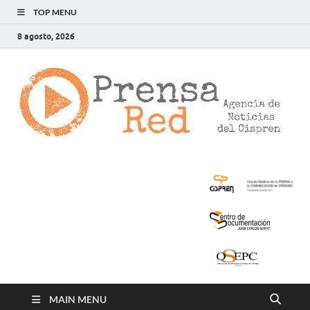
TOP MENU
8 agosto, 2026
>
LA
AG
DE
NOT
DE
CIS
MAIN MENU