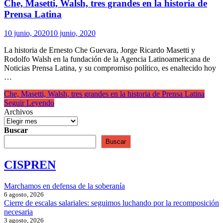
Che, Masetti, Walsh, tres grandes en la historia de
Prensa Latina
10 junio, 2020
10 junio, 2020
La historia de Ernesto Che Guevara, Jorge Ricardo Masetti y
Rodolfo Walsh en la fundación de la Agencia Latinoamericana de
Noticias Prensa Latina, y su compromiso político, es enaltecido hoy
…
Che, Masetti, Walsh, tres grandes en la historia de Prensa Latina
Seguir Leyendo
Archivos
Buscar
Buscar
CISPREN
Marchamos en defensa de la soberanía
6 agosto, 2026
Cierre de escalas salariales: seguimos luchando por la recomposición
necesaria
3 agosto, 2026