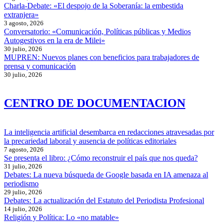
Charla-Debate: «El despojo de la Soberanía: la embestida
extranjera»
3 agosto, 2026
Conversatorio: «Comunicación, Políticas públicas y Medios
Autogestivos en la era de Milei»
30 julio, 2026
MUPREN: Nuevos planes con beneficios para trabajadores de
prensa y comunicación
30 julio, 2026
CENTRO DE DOCUMENTACION
La inteligencia artificial desembarca en redacciones atravesadas por
la precariedad laboral y ausencia de políticas editoriales
7 agosto, 2026
Se presenta el libro: ¿Cómo reconstruir el país que nos queda?
31 julio, 2026
Debates: La nueva búsqueda de Google basada en IA amenaza al
periodismo
29 julio, 2026
Debates: La actualización del Estatuto del Periodista Profesional
14 julio, 2026
Religión y Política: Lo «no matable»