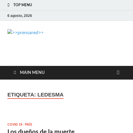
TOP MENU
6 agosto, 2026
>>prensared>>
LA AGENCIA DE NOTICIAS DEL CISPREN
MAIN MENU
ETIQUETA:
LEDESMA
COVID 19
/
PAÍS
Los dueños de la muerte