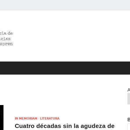
>>prensared>>
LA AGENCIA DE NOTICIAS DEL CISPREN
A
IN MEMORIAM
LITERATURA
/
Cuatro décadas sin la agudeza de