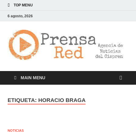
TOP MENU
6 agosto, 2026
>
LA
AG
DE
NOT
DE
CI
MAIN MENU
ETIQUETA:
HORACIO BRAGA
NOTICIAS