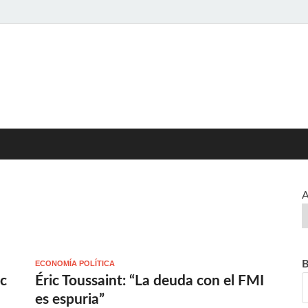
ed>>
L CISPREN
A
B
ECONOMÍA POLÍTICA
ic
Éric Toussaint: “La deuda con el FMI
es espuria”