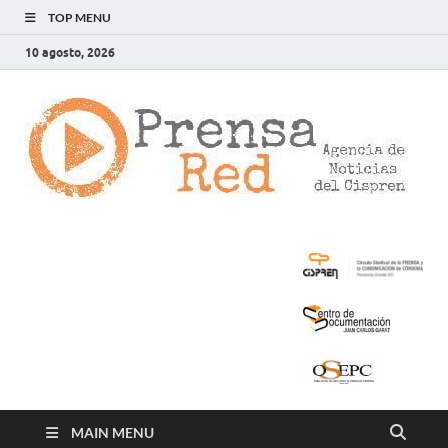
TOP MENU
10 agosto, 2026
>
LA
AG
DE
NOT
DE
CIS
MAIN MENU