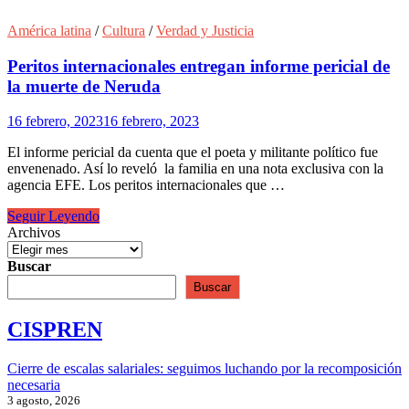
América latina
/
Cultura
/
Verdad y Justicia
Peritos internacionales entregan informe pericial de
la muerte de Neruda
16 febrero, 2023
16 febrero, 2023
El informe pericial da cuenta que el poeta y militante político fue
envenenado. Así lo reveló la familia en una nota exclusiva con la
agencia EFE. Los peritos internacionales que …
Peritos
Seguir Leyendo
internacionales
Archivos
entregan
informe
Buscar
pericial
Buscar
de
la
CISPREN
muerte
de
Neruda
Cierre de escalas salariales: seguimos luchando por la recomposición
necesaria
3 agosto, 2026