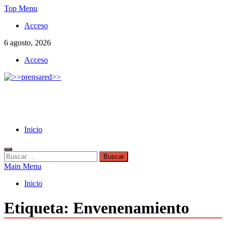
Skip
Top Menu
to
Acceso
content
6 agosto, 2026
Acceso
>>prensared>>
LA AGENCIA DE NOTICIAS DEL CISPREN
Inicio
Buscar:
Main Menu
Inicio
Etiqueta:
Envenenamiento