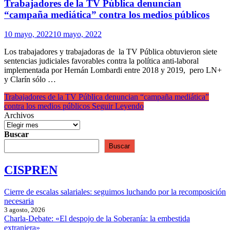
Trabajadores de la TV Pública denuncian
“campaña mediática” contra los medios públicos
10 mayo, 2022
10 mayo, 2022
Los trabajadores y trabajadoras de la TV Pública obtuvieron siete
sentencias judiciales favorables contra la política anti-laboral
implementada por Hernán Lombardi entre 2018 y 2019, pero LN+
y Clarín sólo …
Trabajadores de la TV Pública denuncian “campaña mediática”
contra los medios públicos
Seguir Leyendo
Archivos
Buscar
Buscar
CISPREN
Cierre de escalas salariales: seguimos luchando por la recomposición
necesaria
3 agosto, 2026
Charla-Debate: «El despojo de la Soberanía: la embestida
extranjera»