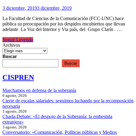
3 diciembre, 2019
3 diciembre, 2019
La Facultad de Ciencias de la Comunicación (FCC-UNC) hace
pública su preocupación por los despidos encubiertos que llevan
adelante La Voz del Interior y Via país, del Grupo Clarín . …
Solidaridad
Seguir Leyendo
con
Archivos
los
trabajadores/as
Buscar
de
Buscar
La
Voz
CISPREN
Marchamos en defensa de la soberanía
6 agosto, 2026
Cierre de escalas salariales: seguimos luchando por la recomposición
necesaria
3 agosto, 2026
Charla-Debate: «El despojo de la Soberanía: la embestida
extranjera»
3 agosto, 2026
Conversatorio: «Comunicación, Políticas públicas y Medios