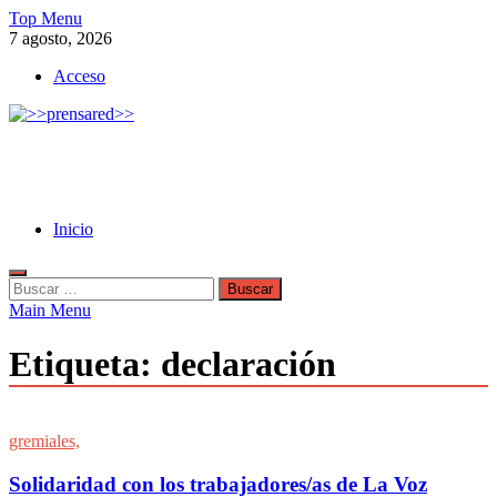
Skip
Top Menu
to
7 agosto, 2026
content
Acceso
>>prensared>>
LA AGENCIA DE NOTICIAS DEL CISPREN
Inicio
Buscar:
Main Menu
Etiqueta:
declaración
gremiales,
Solidaridad con los trabajadores/as de La Voz