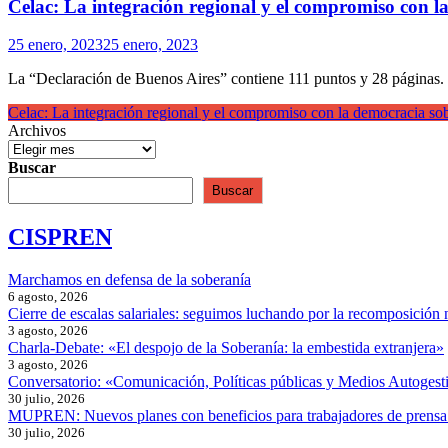
Celac: La integración regional y el compromiso con l
25 enero, 2023
25 enero, 2023
La “Declaración de Buenos Aires” contiene 111 puntos y 28 páginas. S
Celac: La integración regional y el compromiso con la democracia so
Archivos
Buscar
Buscar
CISPREN
Marchamos en defensa de la soberanía
6 agosto, 2026
Cierre de escalas salariales: seguimos luchando por la recomposición 
3 agosto, 2026
Charla-Debate: «El despojo de la Soberanía: la embestida extranjera»
3 agosto, 2026
Conversatorio: «Comunicación, Políticas públicas y Medios Autogesti
30 julio, 2026
MUPREN: Nuevos planes con beneficios para trabajadores de prensa
30 julio, 2026