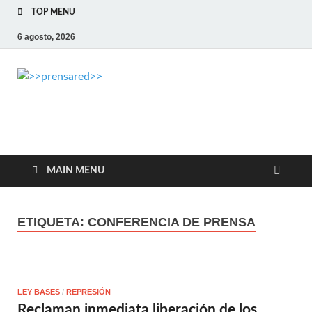
TOP MENU
6 agosto, 2026
>>prensared>>
LA AGENCIA DE NOTICIAS DEL CISPREN
MAIN MENU
ETIQUETA:
CONFERENCIA DE PRENSA
LEY BASES
/
REPRESIÓN
Reclaman inmediata liberación de los