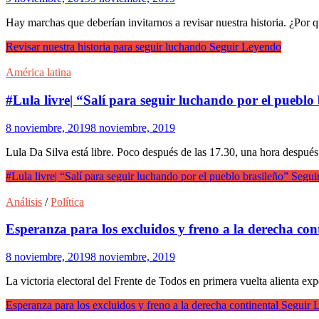
Hay marchas que deberían invitarnos a revisar nuestra historia. ¿Por 
Revisar nuestra historia para seguir luchando
Seguir Leyendo
América latina
#Lula livre| “Salí para seguir luchando por el pueblo
8 noviembre, 2019
8 noviembre, 2019
Lula Da Silva está libre. Poco después de las 17.30, una hora después d
#Lula livre| “Salí para seguir luchando por el pueblo brasileño”
Segui
Análisis
/
Política
Esperanza para los excluidos y freno a la derecha con
8 noviembre, 2019
8 noviembre, 2019
La victoria electoral del Frente de Todos en primera vuelta alienta ex
Esperanza para los excluidos y freno a la derecha continental
Seguir 