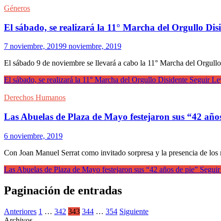
Géneros
El sábado, se realizará la 11° Marcha del Orgullo Dis
7 noviembre, 2019
9 noviembre, 2019
El sábado 9 de noviembre se llevará a cabo la 11° Marcha del Orgullo
El sábado, se realizará la 11° Marcha del Orgullo Disidente
Seguir Le
Derechos Humanos
Las Abuelas de Plaza de Mayo festejaron sus “42 años
6 noviembre, 2019
Con Joan Manuel Serrat como invitado sorpresa y la presencia de los
Las Abuelas de Plaza de Mayo festejaron sus “42 años de pie”
Seguir
Paginación de entradas
Anteriores
1
…
342
343
344
…
354
Siguiente
Archivos