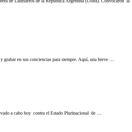
Obrera de Ladrilleros de la República Argentina (Uolra). Convocaron la
er y grabar en sus conciencias para siempre. Aquí, una breve …
llevado a cabo hoy contra el Estado Plurinacional de …