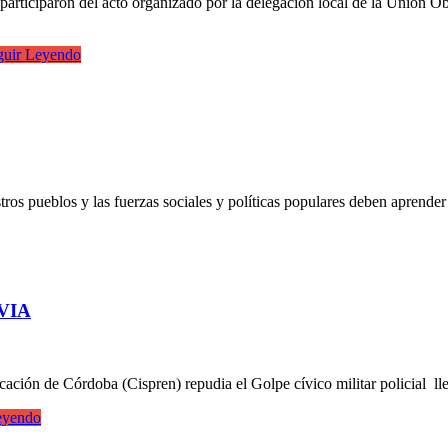
 participaron del acto organizado por la delegación local de la Unión 
uir Leyendo
tros pueblos y las fuerzas sociales y políticas populares deben aprend
VIA
cación de Córdoba (Cispren) repudia el Golpe cívico militar policial 
eyendo