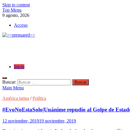
Skip to content
Top Menu
9 agosto, 2026
Acceso
>>prensared>>
LA AGENCIA DE NOTICIAS DEL CISPREN
Inicio
Buscar:
Main Menu
América latina
/
Política
#EvoNoEstaSolo|Unánime repudio al Golpe de Estado
12 noviembre, 2019
19 noviembre, 2019