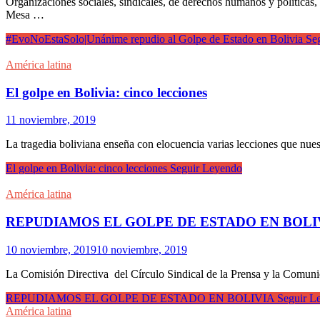
Organizaciones sociales, sindicales, de derechos humanos y políticas,
Mesa …
#EvoNoEstaSolo|Unánime repudio al Golpe de Estado en Bolivia
Seg
América latina
El golpe en Bolivia: cinco lecciones
11 noviembre, 2019
La tragedia boliviana enseña con elocuencia varias lecciones que nues
El golpe en Bolivia: cinco lecciones
Seguir Leyendo
América latina
REPUDIAMOS EL GOLPE DE ESTADO EN BOLI
10 noviembre, 2019
10 noviembre, 2019
La Comisión Directiva del Círculo Sindical de la Prensa y la Comuni
REPUDIAMOS EL GOLPE DE ESTADO EN BOLIVIA
Seguir L
América latina