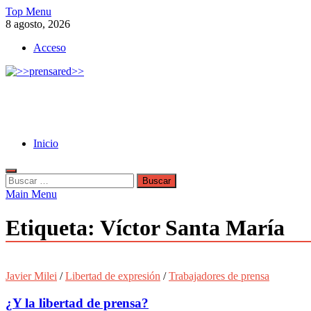
Skip
Top Menu
to
8 agosto, 2026
content
Acceso
>>prensared>>
LA AGENCIA DE NOTICIAS DEL CISPREN
Inicio
Buscar:
Main Menu
Etiqueta:
Víctor Santa María
Javier Milei
/
Libertad de expresión
/
Trabajadores de prensa
¿Y la libertad de prensa?