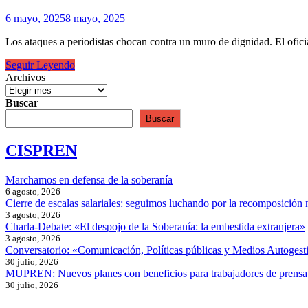
6 mayo, 2025
8 mayo, 2025
Los ataques a periodistas chocan contra un muro de dignidad. El ofic
¿Y
Seguir Leyendo
la
Archivos
libertad
de
Buscar
prensa?
Buscar
CISPREN
Marchamos en defensa de la soberanía
6 agosto, 2026
Cierre de escalas salariales: seguimos luchando por la recomposición 
3 agosto, 2026
Charla-Debate: «El despojo de la Soberanía: la embestida extranjera»
3 agosto, 2026
Conversatorio: «Comunicación, Políticas públicas y Medios Autogesti
30 julio, 2026
MUPREN: Nuevos planes con beneficios para trabajadores de prensa
30 julio, 2026