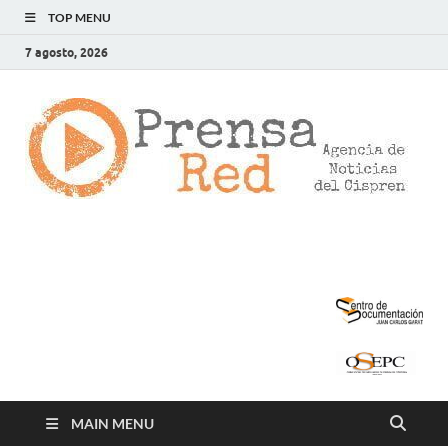
TOP MENU
7 agosto, 2026
>
LA
AG
DE
NOT
DE
CIS
MAIN MENU