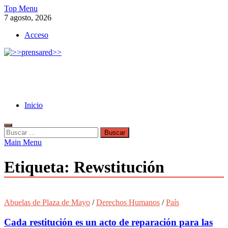
Skip
Top Menu
to
7 agosto, 2026
content
Acceso
>>prensared>>
LA AGENCIA DE NOTICIAS DEL CISPREN
Inicio
Buscar:
Main Menu
Etiqueta:
Rewstitución
Abuelas de Plaza de Mayo
/
Derechos Humanos
/
País
Cada restitución es un acto de reparación para las