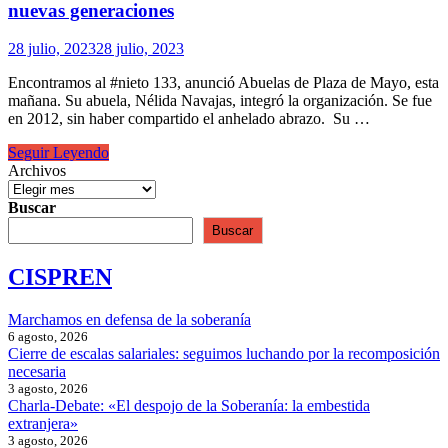
nuevas generaciones
28 julio, 2023
28 julio, 2023
Encontramos al #nieto 133, anunció Abuelas de Plaza de Mayo, esta
mañana. Su abuela, Nélida Navajas, integró la organización. Se fue
en 2012, sin haber compartido el anhelado abrazo. Su …
Cada
Seguir Leyendo
restitución
Archivos
es
un
Buscar
acto
Buscar
de
reparación
CISPREN
para
las
nuevas
Marchamos en defensa de la soberanía
generaciones
6 agosto, 2026
Cierre de escalas salariales: seguimos luchando por la recomposición
necesaria
3 agosto, 2026
Charla-Debate: «El despojo de la Soberanía: la embestida
extranjera»
3 agosto, 2026