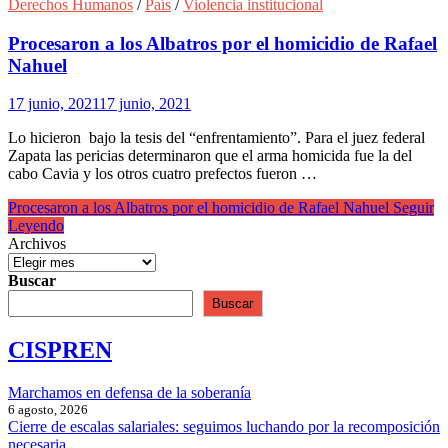
Derechos Humanos
/
País
/
Violencia institucional
Procesaron a los Albatros por el homicidio de Rafael
Nahuel
17 junio, 2021
17 junio, 2021
Lo hicieron bajo la tesis del “enfrentamiento”. Para el juez federal
Zapata las pericias determinaron que el arma homicida fue la del
cabo Cavia y los otros cuatro prefectos fueron …
Procesaron a los Albatros por el homicidio de Rafael Nahuel
Seguir
Leyendo
Archivos
Buscar
Buscar
CISPREN
Marchamos en defensa de la soberanía
6 agosto, 2026
Cierre de escalas salariales: seguimos luchando por la recomposición
necesaria