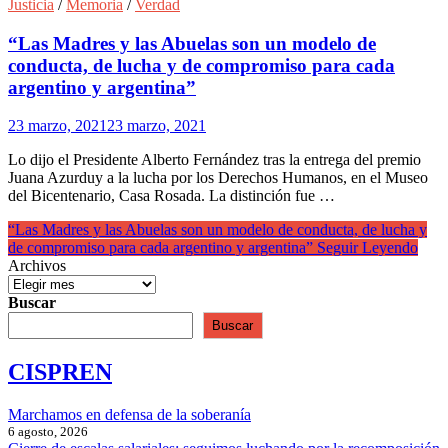
Justicia
/
Memoria
/
Verdad
“Las Madres y las Abuelas son un modelo de
conducta, de lucha y de compromiso para cada
argentino y argentina”
23 marzo, 2021
23 marzo, 2021
Lo dijo el Presidente Alberto Fernández tras la entrega del premio
Juana Azurduy a la lucha por los Derechos Humanos, en el Museo
del Bicentenario, Casa Rosada. La distinción fue …
“Las Madres y las Abuelas son un modelo de conducta, de lucha y
de compromiso para cada argentino y argentina”
Seguir Leyendo
Archivos
Buscar
Buscar
CISPREN
Marchamos en defensa de la soberanía
6 agosto, 2026