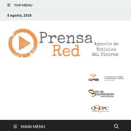
TOP MENU
8 agosto, 2026
>
LA
AG
DE
NOT
DE
CIS
MAIN MENU