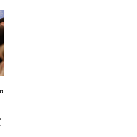
vo
n
r