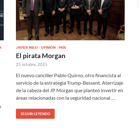
A
JAVIER MILEI
/
OPINIÓN
/
PAÍS
El pirata Morgan
25 octubre, 2025
El nuevo canciller Pablo Quirno, otro financista al
servicio de la estrategia Trump-Bessent. Aterrizaje
de la cabeza del JP Morgan que planteó invertir en
áreas relacionadas con la seguridad nacional …
s
SEGUIR LEYENDO