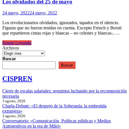
nacional
Los olvidados del 25 de mayo
a
la
24 mayo, 2022
24 mayo, 2022
revolución
social
Los revolucionarios olvidados, ignorados, tapados en el silencio.
Figuras que no fueron tenidas en cuenta. Excepto French y Beruti
que repartieron cintas rojas y blancas – no celestes y blancas-, …
Los
Seguir Leyendo
olvidados
Archivos
del
25
Buscar
de
Buscar
mayo
CISPREN
Cierre de escalas salariales: seguimos luchando por la recomposición
necesaria
3 agosto, 2026
Charla-Debate: «El despojo de la Soberanía: la embestida
extranjera»
3 agosto, 2026
Conversatorio: «Comunicación, Políticas públicas y Medios
Autogestivos en la era de Milei»