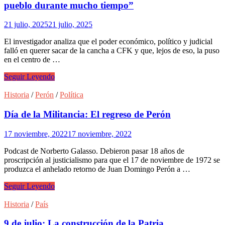
pueblo durante mucho tiempo”
21 julio, 2025
21 julio, 2025
El investigador analiza que el poder económico, político y judicial
falló en querer sacar de la cancha a CFK y que, lejos de eso, la puso
en el centro de …
Norberto
Seguir Leyendo
Galasso:
“No
Historia
/
Perón
/
Política
se
puede
Día de la Militancia: El regreso de Perón
gobernar
contra
17 noviembre, 2022
17 noviembre, 2022
el
pueblo
Podcast de Norberto Galasso. Debieron pasar 18 años de
durante
proscripción al justicialismo para que el 17 de noviembre de 1972 se
mucho
produzca el anhelado retorno de Juan Domingo Perón a …
tiempo”
Día
Seguir Leyendo
de
la
Historia
/
País
Militancia:
El
9 de julio: La construcción de la Patria