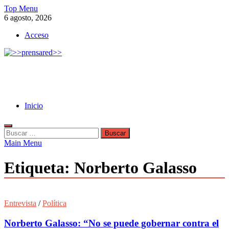
Skip
Top Menu
to
6 agosto, 2026
content
Acceso
>>prensared>>
LA AGENCIA DE NOTICIAS DEL CISPREN
Inicio
Buscar:
Main Menu
Etiqueta:
Norberto Galasso
Entrevista
/
Política
Norberto Galasso: “No se puede gobernar contra el