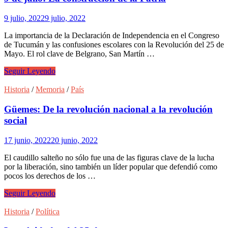
regreso
de
9 julio, 2022
9 julio, 2022
Perón
La importancia de la Declaración de Independencia en el Congreso
de Tucumán y las confusiones escolares con la Revolución del 25 de
Mayo. El rol clave de Belgrano, San Martín …
9
Seguir Leyendo
de
julio:
Historia
/
Memoria
/
País
La
construcción
Güemes: De la revolución nacional a la revolución
de
social
la
Patria
17 junio, 2022
20 junio, 2022
El caudillo salteño no sólo fue una de las figuras clave de la lucha
por la liberación, sino también un líder popular que defendió como
pocos los derechos de los …
Güemes:
Seguir Leyendo
De
la
Historia
/
Política
revolución