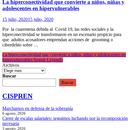
La hiperconectividad que convierte a niños, niñas y
adolescentes en hipervulnerables
15 julio, 2020
15 julio, 2020
Por la cuarentena debida al Covid 19, las redes sociales y la
hiperconectividad se transformaron en un escenario propicio para
que adultos acosadores emprendan acciones de grooming o
ciberdelito sobre …
La hiperconectividad que convierte a niños, niñas y adolescentes en
hipervulnerables
Seguir Leyendo
Archivos
Buscar
Buscar
CISPREN
Marchamos en defensa de la soberanía
6 agosto, 2026
Cierre de escalas salariales: seguimos luchando por la recomposición
necesaria
3 agosto, 2026