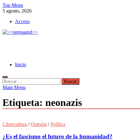
Skip
Top Menu
to
5 agosto, 2026
content
Acceso
>>prensared>>
LA AGENCIA DE NOTICIAS DEL CISPREN
Inicio
Buscar:
Main Menu
Etiqueta:
neonazis
Cibercultura
/
Opinión
/
Política
¿Es el fascismo el futuro de la humanidad?