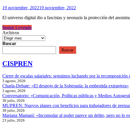
19 noviembre, 2022
19 noviembre, 2022
El universo digital dio a fascistas y neonazis la protección del anoni
¿Es
Seguir Leyendo
el
Archivos
fascismo
el
Buscar
futuro
Buscar
de
la
CISPREN
humanidad?
Cierre de escalas salariales: seguimos luchando por la recomposición 
3 agosto, 2026
Charla-Debate: «El despojo de la Soberanía: la embestida extranjera»
3 agosto, 2026
Conversatorio: «Comunicación, Políticas públicas y Medios Autogesti
30 julio, 2026
MUPREN: Nuevos planes con beneficios para trabajadores de prensa
30 julio, 2026
Mariana Mamaní: «Incomodar al poder parece un delito, pero no lo e
23 julio, 2026