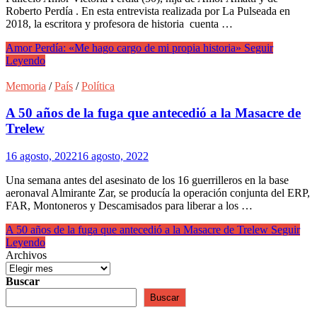
Roberto Perdía . En esta entrevista realizada por La Pulseada en
2018, la escritora y profesora de historia cuenta …
Amor Perdía: «Me hago cargo de mi propia historia»
Seguir
Leyendo
Memoria
/
País
/
Política
A 50 años de la fuga que antecedió a la Masacre de
Trelew
16 agosto, 2022
16 agosto, 2022
Una semana antes del asesinato de los 16 guerrilleros en la base
aeronaval Almirante Zar, se producía la operación conjunta del ERP,
FAR, Montoneros y Descamisados para liberar a los …
A 50 años de la fuga que antecedió a la Masacre de Trelew
Seguir
Leyendo
Archivos
Buscar
Buscar