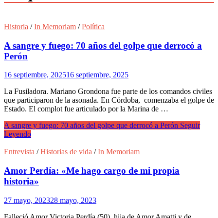
Historia
/
In Memoriam
/
Política
A sangre y fuego: 70 años del golpe que derrocó a
Perón
16 septiembre, 2025
16 septiembre, 2025
La Fusiladora. Mariano Grondona fue parte de los comandos civiles
que participaron de la asonada. En Córdoba, comenzaba el golpe de
Estado. El complot fue articulado por la Marina de …
A sangre y fuego: 70 años del golpe que derrocó a Perón
Seguir
Leyendo
Entrevista
/
Historias de vida
/
In Memoriam
Amor Perdía: «Me hago cargo de mi propia
historia»
27 mayo, 2023
28 mayo, 2023
Falleció Amor Victoria Perdía (50), hija de Amor Amatti y de