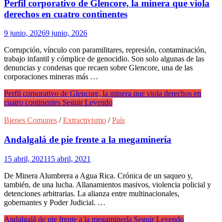
Perfil corporativo de Glencore, la minera que viola
derechos en cuatro continentes
9 junio, 2026
9 junio, 2026
Corrupción, vínculo con paramilitares, represión, contaminación,
trabajo infantil y cómplice de genocidio. Son solo algunas de las
denuncias y condenas que recaen sobre Glencore, una de las
corporaciones mineras más …
Perfil corporativo de Glencore, la minera que viola derechos en
cuatro continentes
Seguir Leyendo
Bienes Comunes
/
Extractivismo
/
País
Andalgalá de pie frente a la megaminería
15 abril, 2021
15 abril, 2021
De Minera Alumbrera a Agua Rica. Crónica de un saqueo y,
también, de una lucha. Allanamientos masivos, violencia policial y
detenciones arbitrarias. La alianza entre multinacionales,
gobernantes y Poder Judicial. …
Andalgalá de pie frente a la megaminería
Seguir Leyendo