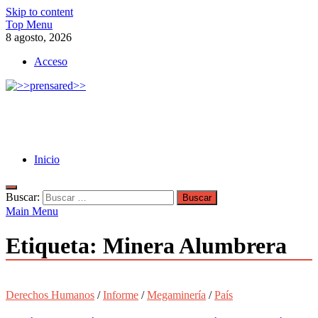
Skip to content
Top Menu
8 agosto, 2026
Acceso
>>prensared>>
LA AGENCIA DE NOTICIAS DEL CISPREN
Inicio
Buscar:
Main Menu
Etiqueta:
Minera Alumbrera
Derechos Humanos
/
Informe
/
Megaminería
/
País